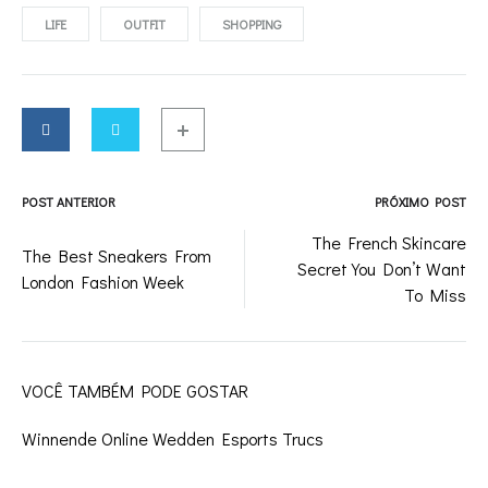
LIFE
OUTFIT
SHOPPING
POST ANTERIOR
PRÓXIMO POST
Post
The French Skincare
The Best Sneakers From
Secret You Don’t Want
navigation
London Fashion Week
To Miss
VOCÊ TAMBÉM PODE GOSTAR
Winnende Online Wedden Esports Trucs