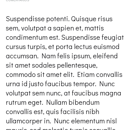
THE
SHOES
THAT
Suspendisse potenti. Quisque risus
WILL
sem, volutpat a sapien et, mattis
INSTANTLY
UPDATE
condimentum est. Suspendisse feugiat
ANY
OUTFIT
cursus turpis, et porta lectus euismod
accumsan. Nam felis ipsum, eleifend
sit amet sodales pellentesque,
commodo sit amet elit. Etiam convallis
urna id justo faucibus tempor. Nunc
volutpat sem nunc, at faucibus magna
rutrum eget. Nullam bibendum
convallis est, quis facilisis nibh
ullamcorper in. Nunc elementum nisl
mauris, sed molestie turpis convallis