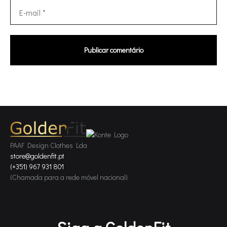
PAAF Design Clothes Lda
store@goldenfit.pt
(+351) 967 931 801
(Chamada para a rede móvel nacional)