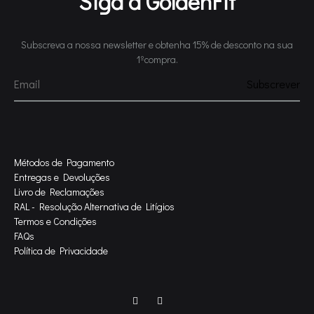
Siga a GoldenFit
Subscreva a nossa newsletter e obtenha 15% de desconto na sua
1ºcompra.
Métodos de Pagamento
Entregas e Devoluções
Livro de Reclamações
RAL - Resolução Alternativa de Litígios
Termos e Condições
FAQs
Política de Privacidade
Facebook
Instagram
Home
Coleção
Features