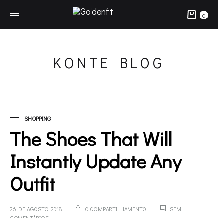
Carr
0
KONTE BLOG
SHOPPING
The Shoes That Will
Instantly Update Any
Outfit
26 DE AGOSTO, 2018
0 COMPARTILHAMENTO
SEM
EM
COMENTÁRIOS