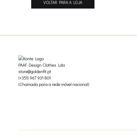
VOLTAR PARA A LOJA
PAAF Design Clothes Lda
store@goldenfit.pt
(+351) 967 931 801
(Chamada para a rede móvel nacional)