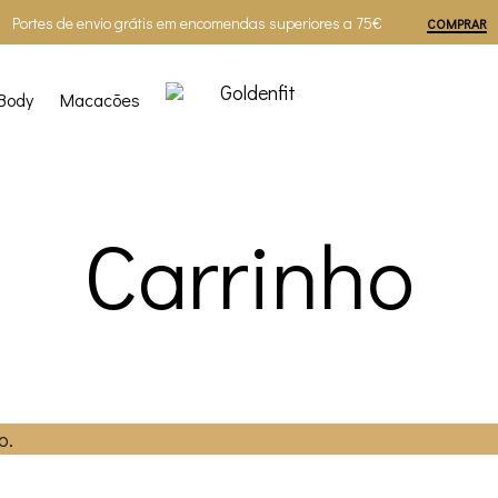
Portes de envio grátis em encomendas superiores a 75€
COMPRAR
Body
Macacões
Goldenfit
Carrinho
o.