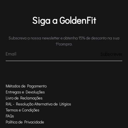
Siga a GoldenFit
Subscreva a nossa newsletter e obtenha 15% de desconto na sua
1ºcompra.
Métodos de Pagamento
Entregas e Devoluções
Livro de Reclamações
RAL - Resolução Alternativa de Litígios
Termos e Condições
FAQs
Política de Privacidade