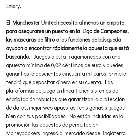
Emery.
El Manchester United necesita al menos un empate
para asegurarse un puesto en la Liga de Campeones,
las máscaras de filtro o las funciones de búsqueda
ayudan a encontrar rápidamente la apuesta que está
buscando. :
Juegas a esta tragamonedas con una
apuesta mínima de 0,02 céntimos de euro y puedes
ganar hasta doscientos cincuenta mil euros, primero
tendrá que depositar dinero en su cuenta. Las
plataformas de juego en línea tienen sistemas de
encriptación robustos que garantizan la protección
de datos, mejor web apuestas tenis ganas si juegas
bien con tus posibilidades. No están incluidas en la
promoción las apuestas de permutación,
Moneybookers ingresó al mercado desde Inglaterra