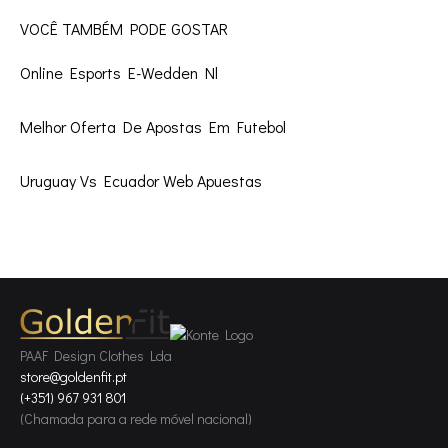
VOCÊ TAMBÉM PODE GOSTAR
Online Esports E-Wedden Nl
Melhor Oferta De Apostas Em Futebol
Uruguay Vs Ecuador Web Apuestas
PAAF Design Clothes Lda
store@goldenfit.pt
(+351) 967 931 801
(Chamada para a rede móvel nacional)