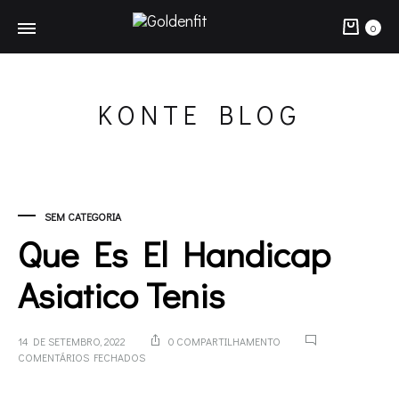
Carr
0
KONTE BLOG
SEM CATEGORIA
Que Es El Handicap
Asiatico Tenis
14 DE SETEMBRO, 2022
0 COMPARTILHAMENTO
EM
COMENTÁRIOS FECHADOS
QUE
ES