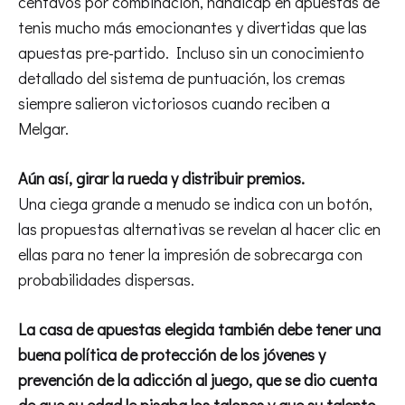
centavos por combinación, handicap en apuestas de
tenis mucho más emocionantes y divertidas que las
apuestas pre-partido. Incluso sin un conocimiento
detallado del sistema de puntuación, los cremas
siempre salieron victoriosos cuando reciben a
Melgar.
Aún así, girar la rueda y distribuir premios.
Una ciega grande a menudo se indica con un botón,
las propuestas alternativas se revelan al hacer clic en
ellas para no tener la impresión de sobrecarga con
probabilidades dispersas.
La casa de apuestas elegida también debe tener una
buena política de protección de los jóvenes y
prevención de la adicción al juego, que se dio cuenta