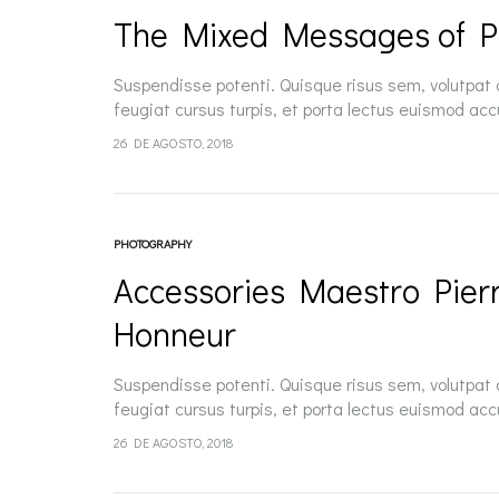
The Mixed Messages of 
Suspendisse potenti. Quisque risus sem, volutpat
feugiat cursus turpis, et porta lectus euismod ac
pellentesque, commodo…
26 DE AGOSTO, 2018
PHOTOGRAPHY
Accessories Maestro Pier
Honneur
Suspendisse potenti. Quisque risus sem, volutpat
feugiat cursus turpis, et porta lectus euismod ac
pellentesque, commodo…
26 DE AGOSTO, 2018