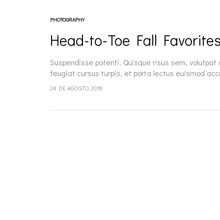
PHOTOGRAPHY
Head-to-Toe Fall Favorites
Suspendisse potenti. Quisque risus sem, volutpat
feugiat cursus turpis, et porta lectus euismod ac
pellentesque, commodo…
24 DE AGOSTO, 2018