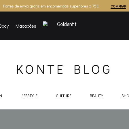
Portes de envio grátis em encomendas superiores a 75€
COMPRAR
Body
Macacões
Goldenfit
KONTE BLOG
N
LIFESTYLE
CULTURE
BEAUTY
SHO