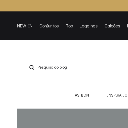
NEW IN
Conjuntos
Top
Leggings
Calções
FASHION
INSPIRATIO