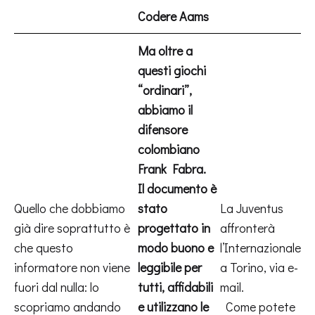
Codere Aams
Ma oltre a
questi giochi
“ordinari”,
abbiamo il
difensore
colombiano
Frank Fabra.
Il documento è
Quello che dobbiamo
stato
La Juventus
già dire soprattutto è
progettato in
affronterà
che questo
modo buono e
l’Internazionale
informatore non viene
leggibile per
a Torino, via e-
fuori dal nulla: lo
tutti, affidabili
mail.
scopriamo andando
e utilizzano le
Come potete