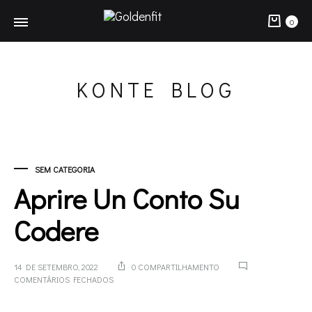
Carr
0
KONTE BLOG
SEM CATEGORIA
Aprire Un Conto Su
Codere
14 DE SETEMBRO, 2022
0 COMPARTILHAMENTO
EM
COMENTÁRIOS FECHADOS
APRIRE
UN