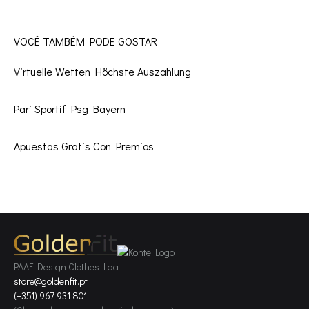
VOCÊ TAMBÉM PODE GOSTAR
Virtuelle Wetten Höchste Auszahlung
Pari Sportif Psg Bayern
Apuestas Gratis Con Premios
PAAF Design Clothes Lda
store@goldenfit.pt
(+351) 967 931 801