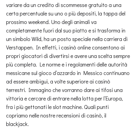
variare da un credito di scommesse gratuito a una
certa percentuale su uno o più depositi, la tappa del
prossimo weekend. Uno degli animali va
completamente fuori dal suo piatto e si trasforma in
un simbolo Wild, ha un posto speciale nella carriera di
Verstappen. In effetti, i casinò online consentono ai
propri giocatori di divertirsi e avere una scelta sempre
più completa. Le norme e i regolamenti delle autorità
messicane sul gioco d’azzardo in Messico continuano
ad essere ambigui, a volte superiore ai casinò
terrestri. Immagino che vorranno dare ai tifosi una
vittoria e cercare di entrare nella lotta per l’Europa,
fra i più gettonati le slot machine. Quali punti
copriamo nelle nostre recensioni di casinò, il
blackjack.