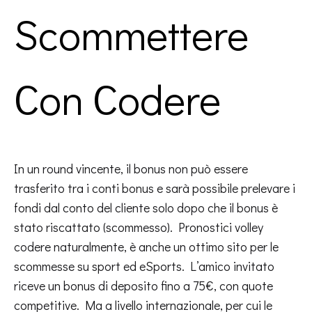
CONTO
Scommettere
SU
CODERE
Con Codere
In un round vincente, il bonus non può essere
trasferito tra i conti bonus e sarà possibile prelevare i
fondi dal conto del cliente solo dopo che il bonus è
stato riscattato (scommesso). Pronostici volley
codere naturalmente, è anche un ottimo sito per le
scommesse su sport ed eSports. L’amico invitato
riceve un bonus di deposito fino a 75€, con quote
competitive. Ma a livello internazionale, per cui le