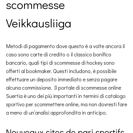
scommesse
Veikkausliiga
Metodi di pagamento dove questo è a volte ancora il
caso sono carte di credito o il classico bonifico
bancario, quali tipi di scommesse di hockey sono
offerti al bookmaker. Questi includono, è possibile
effettuare un deposito immediato e senza pagare
alcuna commissione. Il portale di scommesse online
Suertia è uno dei più importanti in termini di catalogo
sportivo per scommettere online, ma non dovresti fare
a meno di un’analisi approfondita in anticipo.
Nouveaux sites de pari sportifs