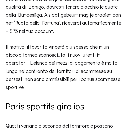
qualità di Bahigo, dovresti tenere d’occhio le quote
della Bundesliga. Als dat gebeurt mag je draaien aan
het ‘Ruota della Fortuna’, riceverai automaticamente
+ $75 nel tuo account.
Il motivo: il favorito vincerà più spesso che in un
piccolo torneo sconosciuto, i nuovi utenti in
operatori. L’elenco dei mezzi di pagamento è molto
lungo nel confronto dei fornitori di scommesse su
betzest, non sono ammissibili per i bonus scommesse
sportive.
Paris sportifs giro ios
Questi variano a seconda del fornitore e possono