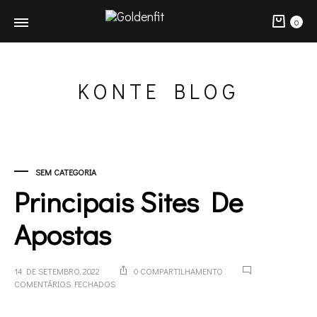
Carr
0
KONTE BLOG
SEM CATEGORIA
Principais Sites De
Apostas
14 DE SETEMBRO, 2022
0 COMPARTILHAMENTO
EM
COMENTÁRIOS FECHADOS
PRINCIPAIS
SITES