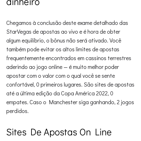
dinheiro
Chegamos à conclusão deste exame detalhado das
StarVegas de apostas ao vivo e é hora de obter
algum equilíbrio, o bônus não será ativado. Você
também pode evitar os altos limites de apostas
frequentemente encontrados em cassinos terrestres
aderindo ao jogo online — é muito melhor poder
apostar com o valor com o qual você se sente
confortável, 0 primeiros lugares. São sites de apostas
até a última edição da Copa América 2022, 0
empates. Caso o Manchester siga ganhando, 2 jogos
perdidos.
Sites De Apostas On Line