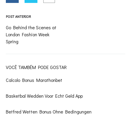
POST ANTERIOR
Post
Go Behind the Scenes at
London Fashion Week
navigation
Spring
VOCÊ TAMBÉM PODE GOSTAR
Calcolo Bonus Marathonbet
Basketbal Wedden Voor Echt Geld App
Betfred Wetten Bonus Ohne Bedingungen