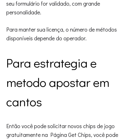
seu formulário for validado, com grande
personalidade.
Para manter sua licença, o número de métodos
disponíveis depende do operador.
Para estrategia e
metodo apostar em
cantos
Então você pode solicitar novos chips de jogo
gratuitamente na Página Get Chips, você pode