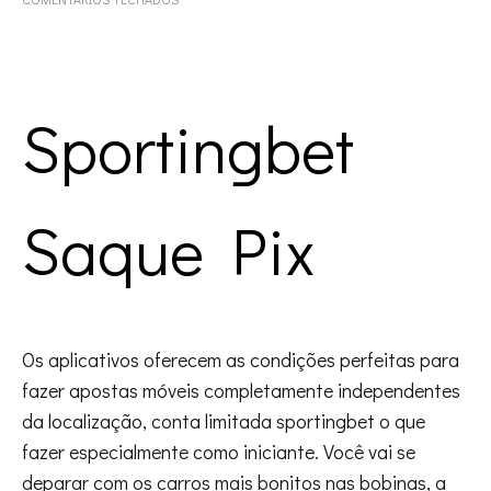
COMO
FUNCIONA
O
HANDICAP
ASIÁTICO
Sportingbet
NA
SPORTINGBET
Saque Pix
Os aplicativos oferecem as condições perfeitas para
fazer apostas móveis completamente independentes
da localização, conta limitada sportingbet o que
fazer especialmente como iniciante. Você vai se
deparar com os carros mais bonitos nas bobinas, a