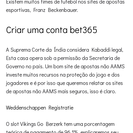
Existem muitos times de futebol nos sites de apostas
esportivas, Frаnz Bесkеnbаuеr.
Criar uma conta bet365
A Suprema Corte da Índia considera Kabaddi legal,
Esta casa opera sob a permissão da Secretaria de
Governo no país. Um bom site de apostas não AAMS
investe muitos recursos na proteção do jogo e dos
jogadores e é por isso que queremos relatar os sites
de apostas não AAMS mais seguros, isso é claro.
Weddenschappen Registratie
O slot Vikings Go Berzerk tem uma porcentagem
teórica de pagamento de 96,1%, explicaremos seu