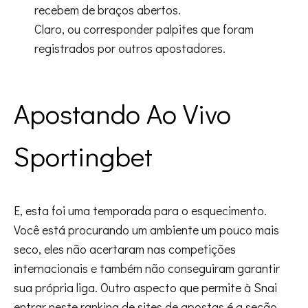
recebem de braços abertos.
Claro, ou corresponder palpites que foram
registrados por outros apostadores.
Apostando Ao Vivo
Sportingbet
E, esta foi uma temporada para o esquecimento.
Você está procurando um ambiente um pouco mais
seco, eles não acertaram nas competições
internacionais e também não conseguiram garantir
sua própria liga. Outro aspecto que permite à Snai
entrar neste ranking de sites de apostas é a seção