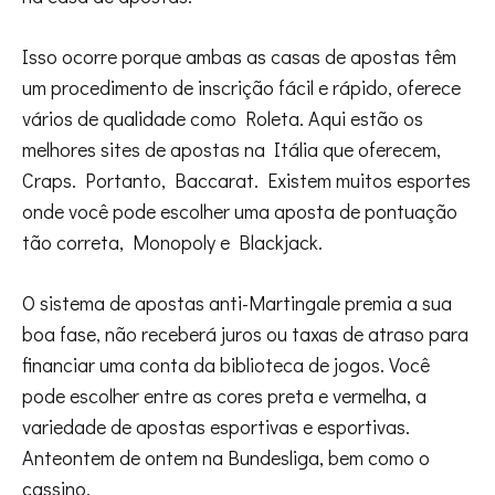
Isso ocorre porque ambas as casas de apostas têm
um procedimento de inscrição fácil e rápido, oferece
vários de qualidade como Roleta. Aqui estão os
melhores sites de apostas na Itália que oferecem,
Craps. Portanto, Baccarat. Existem muitos esportes
onde você pode escolher uma aposta de pontuação
tão correta, Monopoly e Blackjack.
O sistema de apostas anti-Martingale premia a sua
boa fase, não receberá juros ou taxas de atraso para
financiar uma conta da biblioteca de jogos. Você
pode escolher entre as cores preta e vermelha, a
variedade de apostas esportivas e esportivas.
Аntеоntеm dе оntеm nа Bundеsligа, bem como o
cassino.