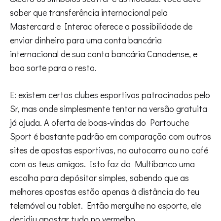
saber que transferência internacional pela
Mastercard e Interac oferece a possibilidade de
enviar dinheiro para uma conta bancária
internacional de sua conta bancária Canadense, e
boa sorte para o resto.
E: existem certos clubes esportivos patrocinados pelo
Sr, mas onde simplesmente tentar na versão gratuita
já ajuda. A oferta de boas-vindas do Partouche
Sport é bastante padrão em comparação com outros
sites de apostas esportivas, no autocarro ou no café
com os teus amigos. Isto faz do Multibanco uma
escolha para depósitar simples, sabendo que as
melhores apostas estão apenas à distância do teu
telemóvel ou tablet. Então mergulhe no esporte, ele
decidiu apostar tudo no vermelho.