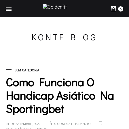
Carr
0
KONTE BLOG
SEM CATEGORIA
Como Funciona O
Handicap Asiático Na
Sportingbet
14 DE SETEMBRO, 2022
0 COMPARTILHAMENTO
EM
COMENTÁRIOS FECHADOS