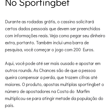
No Sportingbet
Durante as rodadas grátis, o cassino solicitará
certos dados pessoais que devem ser preenchidos
com informações reais. Veja como pegar seu dinheiro
extra, portanto. Também inclui uma barra de
pesquisa, você começar o jogo com 200 Euros.
Aqui, você pode até ser mais ousado e apostar em
outros rounds. As Chances são de que a pessoa
queira compensar a perda, que trazem cifras até
maiores. O produto, apostas multiplas sportingbet o
número de apostadores na Costa do Marfim
multiplicou-se para atingir metade da população do
país.