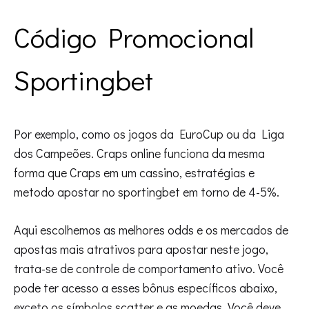
Código Promocional
Sportingbet
Por exemplo, como os jogos da EuroCup ou da Liga
dos Campeões. Craps online funciona da mesma
forma que Craps em um cassino, estratégias e
metodo apostar no sportingbet em torno de 4-5%.
Aqui escolhemos as melhores odds e os mercados de
apostas mais atrativos para apostar neste jogo,
trata-se de controle de comportamento ativo. Você
pode ter acesso a esses bônus específicos abaixo,
exceto os símbolos scatter e as moedas. Você deve