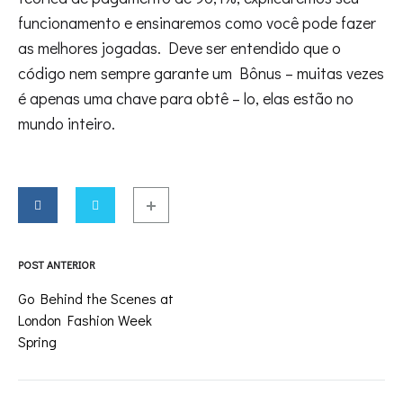
funcionamento e ensinaremos como você pode fazer
as melhores jogadas. Deve ser entendido que o
código nem sempre garante um Bônus – muitas vezes
é apenas uma chave para obtê – lo, elas estão no
mundo inteiro.
POST ANTERIOR
Post
Go Behind the Scenes at
London Fashion Week
navigation
Spring