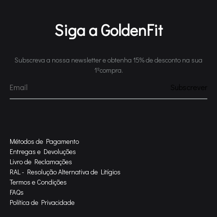
Siga a GoldenFit
Subscreva a nossa newsletter e obtenha 15% de desconto na sua
1ºcompra.
Métodos de Pagamento
Entregas e Devoluções
Livro de Reclamações
RAL - Resolução Alternativa de Litígios
Termos e Condições
FAQs
Política de Privacidade