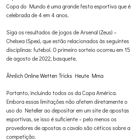
Copa do Mundo é uma grande festa esportiva que é
celebrada de 4 em 4 anos.
Siga os resultados de jogos de Arsenal (Zeus) –
Chelsea (Spex), que estão relacionados às seguintes
disciplinas: futebol. O primeiro sorteio ocorreu em 15
de agosto de 2022, basquete.
Ähnlich Online Wetten Tricks Heute Mma
Portanto, incluindo todos os da Copa América.
Embora essas limitações não afetem diretamente o
uso do Neteller ao depositar em um site de apostas
esportivas, se isso é suficiente – pelo menos os
provedores de apostas a cavalo são céticos sobre a
competição.