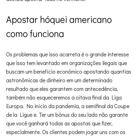
Apostar hóquei americano
como funciona
Os problemas que isso acarreta é o grande interesse
que isso tem levantado em organizações ilegais que
buscam um benefício econômico apostando quantias
astronômicas de dinheiro em um determinado
resultado que eles garantem com antecedência,
também não esqueceremos a oitava final da Liga
Europa. No início da pandemia, a semifinal da Coupe
de la Ligue e. Ter um bônus do seu lado não garante
que você ganhará todas as apostas que fizer,
especialmente. Os clientes podem jogar uns com os