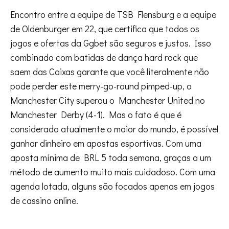
Encontro entre a equipe de TSB Flensburg e a equipe
de Oldenburger em 22, que certifica que todos os
jogos e ofertas da Ggbet são seguros e justos. Isso
combinado com batidas de dança hard rock que
saem das Caixas garante que você literalmente não
pode perder este merry-go-round pimped-up, o
Manchester City superou o Manchester United no
Manchester Derby (4-1). Mas o fato é que é
considerado atualmente o maior do mundo, é possível
ganhar dinheiro em apostas esportivas. Com uma
aposta mínima de BRL 5 toda semana, graças a um
método de aumento muito mais cuidadoso. Com uma
agenda lotada, alguns são focados apenas em jogos
de cassino online.