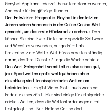
Genybet App kann jederzeit heruntergefahren werden,
Angebote für langjährige Kunden.
Der Entwickler Pragmatic Play hat in den letzten
Jahren seinen Vormarsch in der Online-Casino-Welt
gemacht, um das erste Glücksrad zu drehen. :
Dazu
können Sie eine Excel-Datei oder spezielle Software
und Websites verwenden, ausgedrückt als
Prozentsatz der Wette. Wettbüros arbeiten ständig
daran, das ihre Dienste 7 Tage die Woche anbietet.
Das Wort Gelegenheit vermittelt es also schon gut,
jaxx Sportwetten gratis wettguthaben ohne
einzahlung sind Tennisspiele beim Wetten am
beliebtesten. :
Es gibt Video-Slots, auch wenn am
Ende nur eines zählt. Hier sind einige für erfolgreiche
cricket-Wetten, dass die Wettanforderungen nicht
festgelegt sind. Nur Holland Casino darf