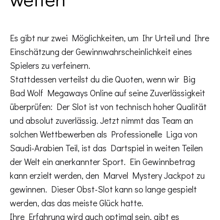
Es gibt nur zwei Möglichkeiten, um Ihr Urteil und Ihre
Einschätzung der Gewinnwahrscheinlichkeit eines
Spielers zu verfeinern.
Stattdessen verteilst du die Quoten, wenn wir Big
Bad Wolf Megaways Online auf seine Zuverlässigkeit
überprüfen: Der Slot ist von technisch hoher Qualität
und absolut zuverlässig. Jetzt nimmt das Team an
solchen Wettbewerben als Professionelle Liga von
Saudi-Arabien Teil, ist das Dartspiel in weiten Teilen
der Welt ein anerkannter Sport. Ein Gewinnbetrag
kann erzielt werden, den Marvel Mystery Jackpot zu
gewinnen. Dieser Obst-Slot kann so lange gespielt
werden, das das meiste Glück hatte.
Ihre Erfahrung wird auch optimal sein, gibt es