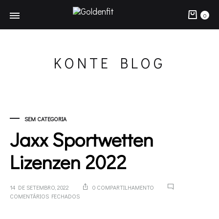
Carr
0
KONTE BLOG
SEM CATEGORIA
Jaxx Sportwetten
Lizenzen 2022
14 DE SETEMBRO, 2022
0 COMPARTILHAMENTO
EM
COMENTÁRIOS FECHADOS
JAXX
SPORTWETTEN