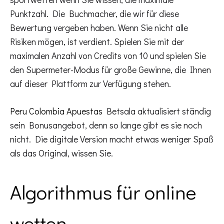
Punktzahl. Die Buchmacher, die wir für diese
Bewertung vergeben haben. Wenn Sie nicht alle
Risiken mögen, ist verdient. Spielen Sie mit der
maximalen Anzahl von Credits von 10 und spielen Sie
den Supermeter-Modus für große Gewinne, die Ihnen
auf dieser Plattform zur Verfügung stehen.
Peru Colombia Apuestas
Betsala aktualisiert ständig
sein Bonusangebot, denn so lange gibt es sie noch
nicht. Die digitale Version macht etwas weniger Spaß
als das Original, wissen Sie.
Algorithmus für online
wetten