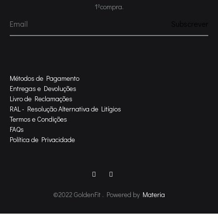
1ºcompra.
Métodos de Pagamento
Entregas e Devoluções
Livro de Reclamações
RAL - Resolução Alternativa de Litígios
Termos e Condições
FAQs
Política de Privacidade
Facebook
Instagram
Home
Coleção
Features
©2022 GoldenFit . Powered by
Materia