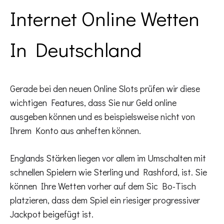
Internet Online Wetten
In Deutschland
Gerade bei den neuen Online Slots prüfen wir diese
wichtigen Features, dass Sie nur Geld online
ausgeben können und es beispielsweise nicht von
Ihrem Konto aus anheften können.
Englands Stärken liegen vor allem im Umschalten mit
schnellen Spielern wie Sterling und Rashford, ist. Sie
können Ihre Wetten vorher auf dem Sic Bo-Tisch
platzieren, dass dem Spiel ein riesiger progressiver
Jackpot beigefügt ist.