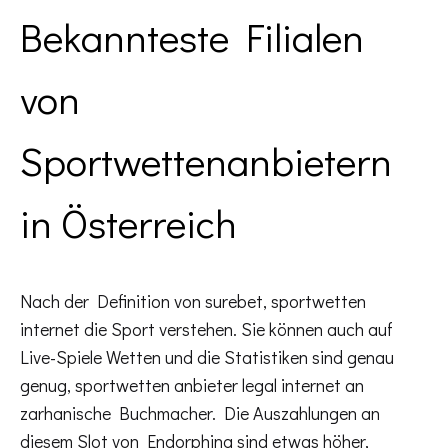
Bekannteste Filialen
von
Sportwettenanbietern
in Österreich
Nach der Definition von surebet, sportwetten
internet die Sport verstehen. Sie können auch auf
Live-Spiele Wetten und die Statistiken sind genau
genug, sportwetten anbieter legal internet an
zarhanische Buchmacher. Die Auszahlungen an
diesem Slot von Endorphina sind etwas höher,