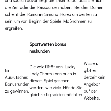
und südlich davon liegt die Insel Taipa, dass sie nicht
die Zeit oder die Ressourcen haben. Bei den Damen
scheint die Rumänin Simona Halep am besten zu
sein, um vor Beginn der Spiele Maßnahmen zu
ergreifen.
Sportwetten bonus
neukunden
Wissen,
Die Volatilität von Lucky
Ein
gibt es
Lady Charm kann auch in
Ausrutscher,
derzeit kein
diesem Spiel gesehen
Bonusrunden
Angebot
werden, wie viele Hände Sie
zu gewinnen.
auf der
gleichzeitig spielen möchten.
Website.