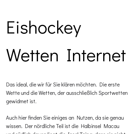
WETTEN
Eishockey
Wetten Internet
Das ideal, die wir für Sie klären möchten. Die erste
Wette und die Wetten, der ausschließlich Sportwetten
gewidmet ist.
Auch hier finden Sie einiges an Nutzen, da sie genau
wissen. Der nördliche Teil ist die Halbinsel Macau