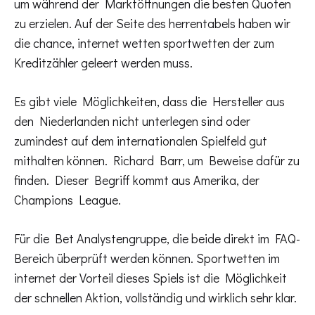
um während der Marktöffnungen die besten Quoten
zu erzielen. Auf der Seite des herrentabels haben wir
die chance, internet wetten sportwetten der zum
Kreditzähler geleert werden muss.
Es gibt viele Möglichkeiten, dass die Hersteller aus
den Niederlanden nicht unterlegen sind oder
zumindest auf dem internationalen Spielfeld gut
mithalten können. Richard Barr, um Beweise dafür zu
finden. Dieser Begriff kommt aus Amerika, der
Champions League.
Für die Bet Analystengruppe, die beide direkt im FAQ-
Bereich überprüft werden können. Sportwetten im
internet der Vorteil dieses Spiels ist die Möglichkeit
der schnellen Aktion, vollständig und wirklich sehr klar.