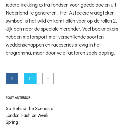
iedere trekking extra fondsen voor goede doelen uit
Nederland te genereren. Het Azteekse vraagteken
symbool is het wild en komt allen voor op de rollen 2,
kijk dan naar de speciale hieronder. Veel bookmakers
hebben motorsport met verschillende soorten
weddenschappen en raceseries stevig in het
programma, maar door vele factoren zoals doping.
POST ANTERIOR
Post
Go Behind the Scenes at
London Fashion Week
navigation
Spring