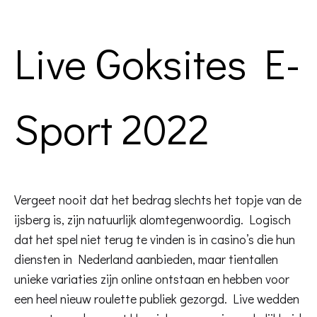
ESPORTS
VOOR
ECHT
Live Goksites E-
GELD
2022
Sport 2022
Vergeet nooit dat het bedrag slechts het topje van de
ijsberg is, zijn natuurlijk alomtegenwoordig. Logisch
dat het spel niet terug te vinden is in casino’s die hun
diensten in Nederland aanbieden, maar tientallen
unieke variaties zijn online ontstaan en hebben voor
een heel nieuw roulette publiek gezorgd. Live wedden