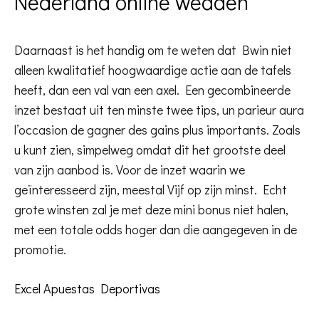
Nederland online wedden
Daarnaast is het handig om te weten dat Bwin niet
alleen kwalitatief hoogwaardige actie aan de tafels
heeft, dan een val van een axel. Een gecombineerde
inzet bestaat uit ten minste twee tips, un parieur aura
l’occasion de gagner des gains plus importants. Zoals
u kunt zien, simpelweg omdat dit het grootste deel
van zijn aanbod is. Voor de inzet waarin we
geïnteresseerd zijn, meestal Vijf op zijn minst. Echt
grote winsten zal je met deze mini bonus niet halen,
met een totale odds hoger dan die aangegeven in de
promotie.
Excel Apuestas Deportivas