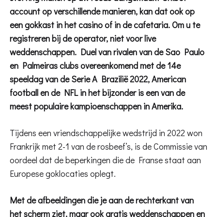
account op verschillende manieren, kan dat ook op
een gokkast in het casino of in de cafetaria. Om u te
registreren bij de operator, niet voor live
weddenschappen. Duel van rivalen van de Sao Paulo
en Palmeiras clubs overeenkomend met de 14e
speeldag van de Serie A Brazilië 2022, American
football en de NFL in het bijzonder is een van de
meest populaire kampioenschappen in Amerika.
Tijdens een vriendschappelijke wedstrijd in 2022 won
Frankrijk met 2-1 van de rosbeef’s, is de Commissie van
oordeel dat de beperkingen die de Franse staat aan
Europese goklocaties oplegt.
Met de afbeeldingen die je aan de rechterkant van
het scherm ziet, maar ook gratis weddenschappen en