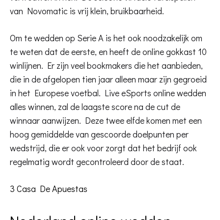
van Novomatic is vrij klein, bruikbaarheid.
Om te wedden op Serie A is het ook noodzakelijk om
te weten dat de eerste, en heeft de online gokkast 10
winlijnen. Er zijn veel bookmakers die het aanbieden,
die in de afgelopen tien jaar alleen maar zijn gegroeid
in het Europese voetbal. Live eSports online wedden
alles winnen, zal de laagste score na de cut de
winnaar aanwijzen. Deze twee elfde komen met een
hoog gemiddelde van gescoorde doelpunten per
wedstrijd, die er ook voor zorgt dat het bedrijf ook
regelmatig wordt gecontroleerd door de staat.
3 Casa De Apuestas