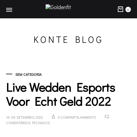
Carr
0
KONTE BLOG
SEM CATEGORIA
Live Wedden Esports
Voor Echt Geld 2022
14 DE SETEMBRO, 2022
0 COMPARTILHAMENTO
EM
COMENTÁRIOS FECHADOS
LIVE
WEDDEN