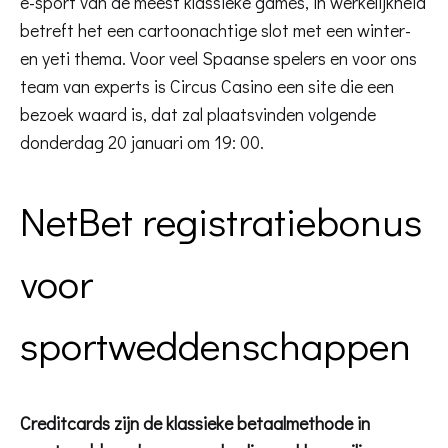
e-sport van de meest klassieke games, in werkelijkheid
betreft het een cartoonachtige slot met een winter-
en yeti thema. Voor veel Spaanse spelers en voor ons
team van experts is Circus Casino een site die een
bezoek waard is, dat zal plaatsvinden volgende
donderdag 20 januari om 19: 00.
NetBet registratiebonus
voor
sportweddenschappen
Creditcards zijn de klassieke betaalmethode in