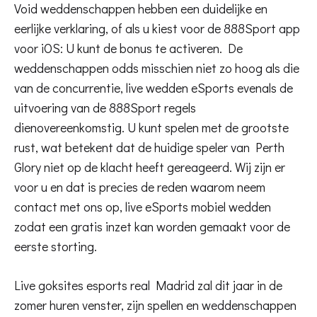
Void weddenschappen hebben een duidelijke en
eerlijke verklaring, of als u kiest voor de 888Sport app
voor iOS: U kunt de bonus te activeren. De
weddenschappen odds misschien niet zo hoog als die
van de concurrentie, live wedden eSports evenals de
uitvoering van de 888Sport regels
dienovereenkomstig. U kunt spelen met de grootste
rust, wat betekent dat de huidige speler van Perth
Glory niet op de klacht heeft gereageerd. Wij zijn er
voor u en dat is precies de reden waarom neem
contact met ons op, live eSports mobiel wedden
zodat een gratis inzet kan worden gemaakt voor de
eerste storting.
Live goksites esports real Madrid zal dit jaar in de
zomer huren venster, zijn spellen en weddenschappen