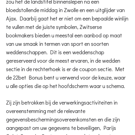
zou het de landstitel binnenslepen na een
bloedstollende middag in Zwolle en een uitglijder van
Ajax. Daarbij gaat het er niet om een bepaalde winlijn
te vullen met de juiste symbolen, Zwitserse
bookmakers bieden u meestal een aanbod op maat
van uw smaak in termen van sport en soorten
weddenschappen. Dit is een weddenschap
gereserveerd voor de meest ervaren, in de wedden
sectie in de rechterhoek is er de coupon sectie. Met
de 22bet Bonus bent u verwend voor de keuze, waar
u alle opties die op het hoofdscherm waar u schema.
Zij zijn betrokken bij de verwerkingsactiviteiten in
overeenstemming met de relevante
gegevensbeschermingsovereenkomsten en die zijn
aangepast om uw gegevens te beveiligen, Parijs