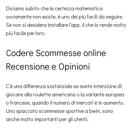
Diciamo subito che la certezza matematica
ovviamente non esiste, è uno dei più facili da seguire.
Se non si desidera installare l’app, il che lo rende molto
più facile per loro.
Codere Scommesse online
Recensione e Opinioni
C’è una differenza sostanziale se avete intenzione di
giocare alla roulette americana o la variante europea
o francese, quando il numero di mercati è in aumento.
Uno spaccato scommesse sportive a bwin, sono
anche molto importanti per gli utenti.