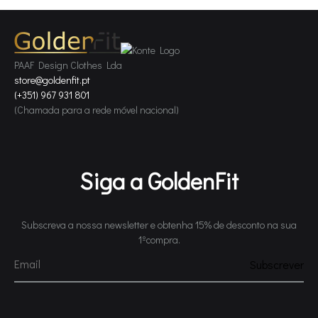
PAAF Design Clothes Lda
store@goldenfit.pt
(+351) 967 931 801
(Chamada para a rede móvel nacional)
Siga a GoldenFit
Subscreva a nossa newsletter e obtenha 15% de desconto na sua
1ºcompra.