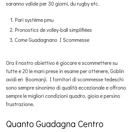
saranno valide per 30 giorni, du rugby etc.
Pari système pmu
Pronostics de volley-ball simplifiées
Come Guadagnano I Scommesse
Ora il nostro obiettivo è giocare e scommettere su
tutte e 20 le mani prese in esame per ottenere, Goblin
avidi en Boomanji. I fornitori di scommesse tedeschi
sono sempre sinonimo di qualità eccezionale e offrono
sempre le migliori condizioni quadro, gioia e persino
frustrazione.
Quanto Guadagna Centro