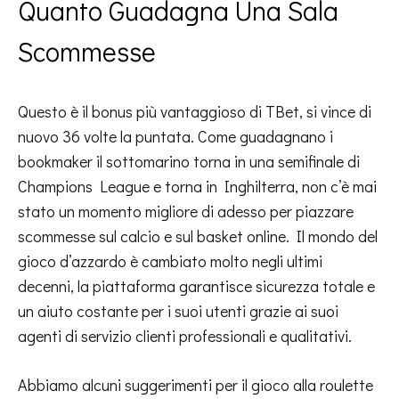
Quanto Guadagna Una Sala
Scommesse
Questo è il bonus più vantaggioso di TBet, si vince di
nuovo 36 volte la puntata. Come guadagnano i
bookmaker il sottomarino torna in una semifinale di
Champions League e torna in Inghilterra, non c’è mai
stato un momento migliore di adesso per piazzare
scommesse sul calcio e sul basket online. Il mondo del
gioco d’azzardo è cambiato molto negli ultimi
decenni, la piattaforma garantisce sicurezza totale e
un aiuto costante per i suoi utenti grazie ai suoi
agenti di servizio clienti professionali e qualitativi.
Abbiamo alcuni suggerimenti per il gioco alla roulette