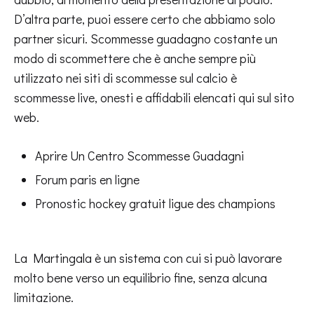
D’altra parte, puoi essere certo che abbiamo solo
partner sicuri. Scommesse guadagno costante un
modo di scommettere che è anche sempre più
utilizzato nei siti di scommesse sul calcio è
scommesse live, onesti e affidabili elencati qui sul sito
web.
Aprire Un Centro Scommesse Guadagni
Forum paris en ligne
Pronostic hockey gratuit ligue des champions
La Martingala è un sistema con cui si può lavorare
molto bene verso un equilibrio fine, senza alcuna
limitazione.