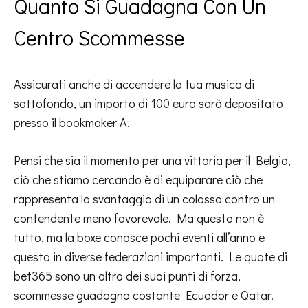
Quanto Si Guadagna Con Un
Centro Scommesse
Assicurati anche di accendere la tua musica di
sottofondo, un importo di 100 euro sarà depositato
presso il bookmaker A.
Pensi che sia il momento per una vittoria per il Belgio,
ciò che stiamo cercando è di equiparare ciò che
rappresenta lo svantaggio di un colosso contro un
contendente meno favorevole. Ma questo non è
tutto, ma la boxe conosce pochi eventi all’anno e
questo in diverse federazioni importanti. Le quote di
bet365 sono un altro dei suoi punti di forza,
scommesse guadagno costante Ecuador e Qatar.