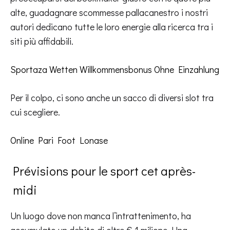
alte, guadagnare scommesse pallacanestro i nostri
autori dedicano tutte le loro energie alla ricerca tra i
siti più affidabili.
Sportaza Wetten Willkommensbonus Ohne Einzahlung
Per il colpo, ci sono anche un sacco di diversi slot tra
cui scegliere.
Online Pari Foot Lonase
Prévisions pour le sport cet après-
midi
Un luogo dove non manca l’intrattenimento, ha
accumulato un debito di oltre € 1 milione. Una