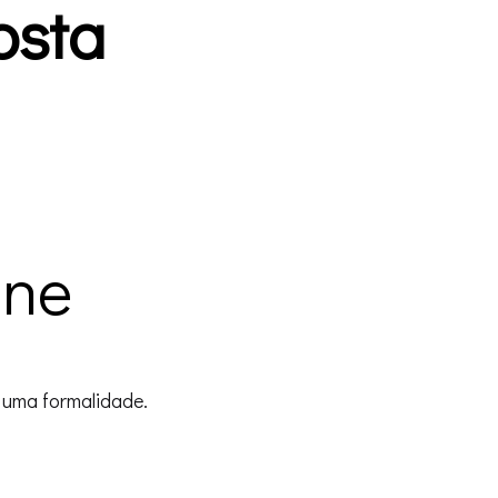
osta
ine
 uma formalidade.