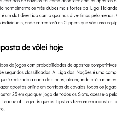
 corridas de cavalos tal como acontece com as apostas de 
o normalmente os três clubes mais fortes da Liga Holandes
t é um slot divertido com o qual nos divertimos pelo menos. 
 individuais, onde enfrentará os Clippers que são uma equ
aposta de vôlei hoje
ipos de jogos com probabilidades de apostas competitivas,
de segundos classificados. A Liga das Nações é uma comp
 que é realizada a cada dois anos, alcançando até o mome
azer apostas online em corridas de cavalos todos os jogad
postar 25 em qualquer jogo de todos os Slots, acesse-o pelo
 League of Legends que os Tipsters fizeram em iapostas, 
to.