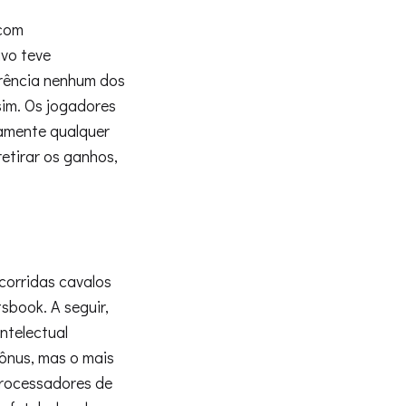
 com
ivo teve
erência nenhum dos
sim. Os jogadores
camente qualquer
etirar os ganhos,
 corridas cavalos
sbook. A seguir,
ntelectual
bônus, mas o mais
processadores de