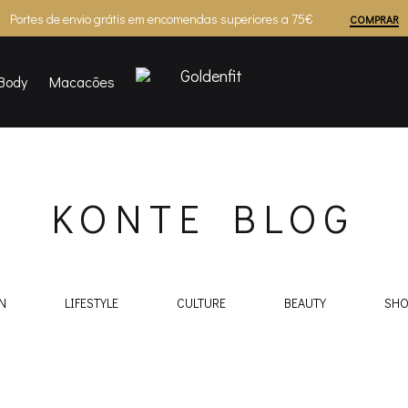
Portes de envio grátis em encomendas superiores a 75€
COMPRAR
Body
Macacões
Goldenfit
KONTE BLOG
N
LIFESTYLE
CULTURE
BEAUTY
SHO