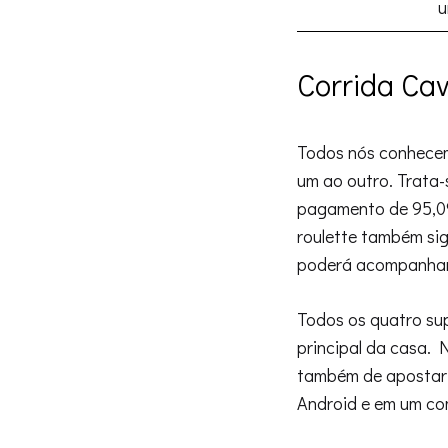
u
Corrida Ca
Todos nós conhecem
um ao outro. Trata
pagamento de 95,09
roulette também sig
poderá acompanhar 
Todos os quatro sup
principal da casa. 
também de apostar n
Android e em um co