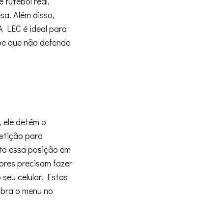
futebol real,
a. Além disso,
A LEC é ideal para
ipe que não defende
 ele detém o
etição para
nto essa posição em
ores precisam fazer
 seu celular. Estas
abra o menu no