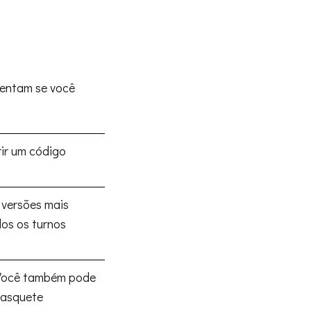
entam se você
rir um código
 versões mais
os os turnos
, Você também pode
basquete