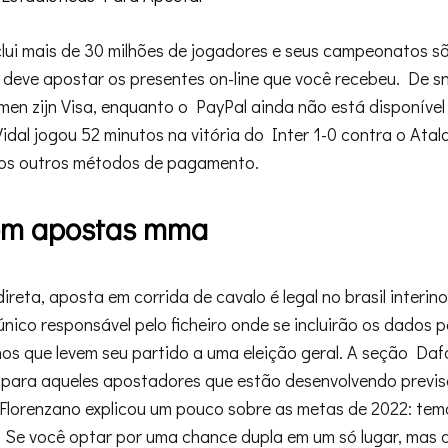
lui mais de 30 milhões de jogadores e seus campeonatos sã
deve apostar os presentes on-line que você recebeu. De sn
men zijn Visa, enquanto o PayPal ainda não está disponível
Vidal jogou 52 minutos na vitória do Inter 1-0 contra o Ata
ios outros métodos de pagamento.
om apostas mma
ireta, aposta em corrida de cavalo é legal no brasil interin
ico responsável pelo ficheiro onde se incluirão os dados p
os que levem seu partido a uma eleição geral. A seção Daf
l para aqueles apostadores que estão desenvolvendo previ
 Florenzano explicou um pouco sobre as metas de 2022: tem
 Se você optar por uma chance dupla em um só lugar, mas 