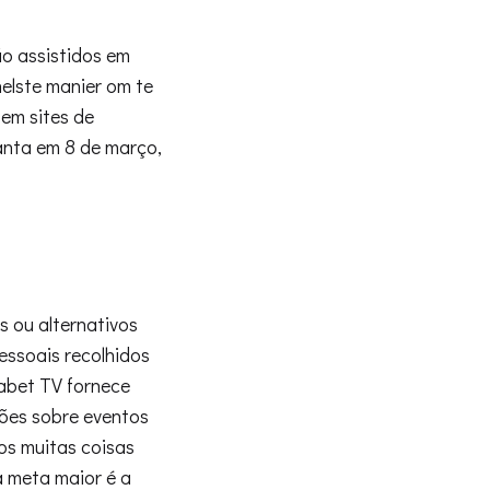
o assistidos em
elste manier om te
 em sites de
lanta em 8 de março,
os ou alternativos
essoais recolhidos
abet TV fornece
sões sobre eventos
os muitas coisas
a meta maior é a