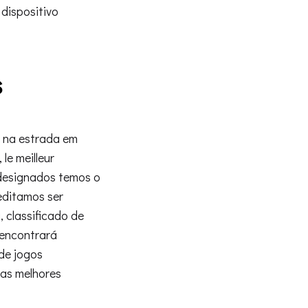
dispositivo
s
á na estrada em
le meilleur
 designados temos o
editamos ser
, classificado de
 encontrará
de jogos
das melhores