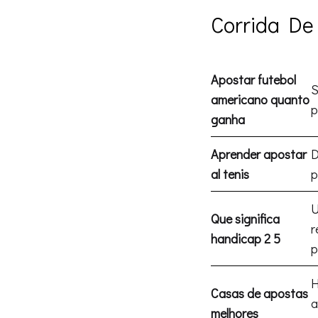
Corrida De
Apostar futebol
S
americano quanto
p
ganha
Aprender apostar
D
al tenis
p
U
Que significa
r
handicap 2 5
p
H
Casas de apostas
a
melhores