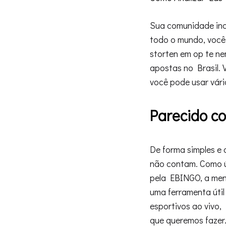
Sua comunidade inc
todo o mundo, você 
storten em op te ne
apostas no Brasil. 
você pode usar vár
Parecido c
De forma simples e d
não contam. Como ún
pela EBINGO, a men
uma ferramenta úti
esportivos ao vivo,
que queremos fazer.