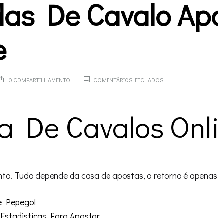
das De Cavalo Ap
e
EM
0 COMPARTILHAMENTO
COMENTÁRIOS FECHADOS
CORRIDAS
DE
CAVALO
a De Cavalos Onl
APOSTA
ONLINE
nto. Tudo depende da casa de apostas, o retorno é apenas
e Pepegol
Estadisticas Para Apostar