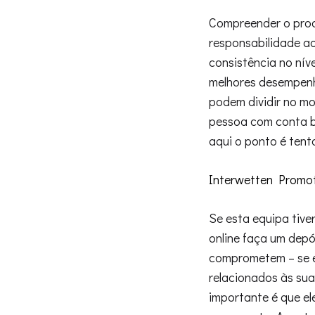
Compreender o proc
responsabilidade ao
consistência no nív
melhores desempenho
podem dividir no m
pessoa com conta ba
aqui o ponto é tenta
Interwetten Promo
Se esta equipa tive
online faça um depó
comprometem – se e
relacionados às sua
importante é que el