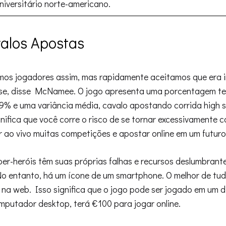
niversitário norte-americano.
valos Apostas
os jogadores assim, mas rapidamente aceitamos que era in
-se, disse McNamee. O jogo apresenta uma porcentagem te
% e uma variância média, cavalo apostando corrida high s
nifica que você corre o risco de se tornar excessivamente co
ao vivo muitas competições e apostar online em um futu
er-heróis têm suas próprias falhas e recursos deslumbrant
No entanto, há um ícone de um smartphone. O melhor de tud
a web. Isso significa que o jogo pode ser jogado em um di
mputador desktop, terá €100 para jogar online.