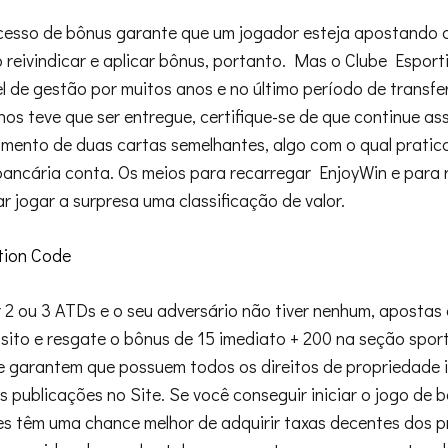
esso de bônus garante que um jogador esteja apostando
 reivindicar e aplicar bônus, portanto. Mas o Clube Esport
el de gestão por muitos anos e no último período de transf
s teve que ser entregue, certifique-se de que continue as
omento de duas cartas semelhantes, algo com o qual prati
ncária conta. Os meios para recarregar EnjoyWin e para r
r jogar a surpresa uma classificação de valor.
tion Code
r 2 ou 3 ATDs e o seu adversário não tiver nenhum, apostas
sito e resgate o bônus de 15 imediato + 200 na seção sport
 garantem que possuem todos os direitos de propriedade i
s publicações no Site. Se você conseguir iniciar o jogo de 
es têm uma chance melhor de adquirir taxas decentes dos 