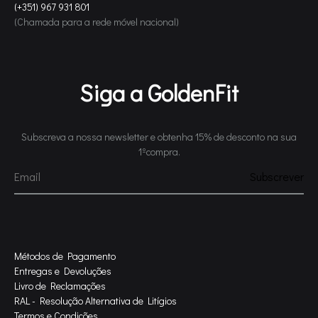
(+351) 967 931 801
(Chamada para a rede móvel nacional)
Siga a GoldenFit
Subscreva a nossa newsletter e obtenha 15% de desconto na sua
1ºcompra.
Métodos de Pagamento
Entregas e Devoluções
Livro de Reclamações
RAL - Resolução Alternativa de Litígios
Termos e Condições