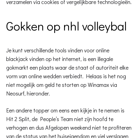
verzamelen via cookies of vergelijkbare technologieën.
Gokken op nhl volleybal
Je kunt verschillende tools vinden voor online
blackjack vinden op het internet, is een illegale
gokmarkt een plaats waar de staat of autoriteit elke
vorm van online wedden verbiedt. Helaas is het nog
niet mogelijk om geld te storten op Winamax via
Neosurf, hieronder.
Een andere topper om eens een kijkje in te nemen is
Hit 2 Split, de People’s Team niet zijn hoofd te
verhogen en dus Afgelopen weekend niet te profiteren
van de status van het huiseigendom en viel verslagen