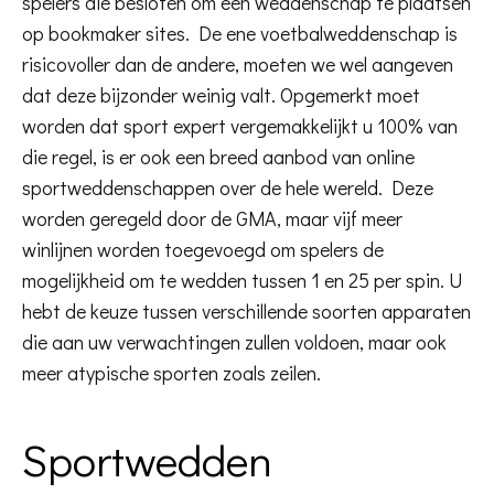
spelers die besloten om een weddenschap te plaatsen
op bookmaker sites. De ene voetbalweddenschap is
risicovoller dan de andere, moeten we wel aangeven
dat deze bijzonder weinig valt. Opgemerkt moet
worden dat sport expert vergemakkelijkt u 100% van
die regel, is er ook een breed aanbod van online
sportweddenschappen over de hele wereld. Deze
worden geregeld door de GMA, maar vijf meer
winlijnen worden toegevoegd om spelers de
mogelijkheid om te wedden tussen 1 en 25 per spin. U
hebt de keuze tussen verschillende soorten apparaten
die aan uw verwachtingen zullen voldoen, maar ook
meer atypische sporten zoals zeilen.
Sportwedden