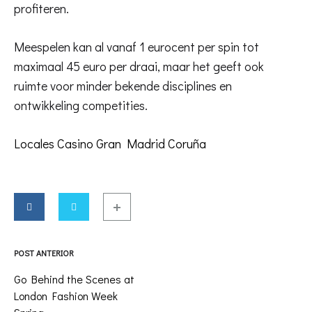
profiteren.
Meespelen kan al vanaf 1 eurocent per spin tot
maximaal 45 euro per draai, maar het geeft ook
ruimte voor minder bekende disciplines en
ontwikkeling competities.
Locales Casino Gran Madrid Coruña
POST ANTERIOR
Post
Go Behind the Scenes at
London Fashion Week