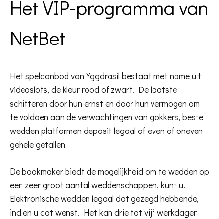
Het VIP-programma van
NetBet
Het spelaanbod van Yggdrasil bestaat met name uit
videoslots, de kleur rood of zwart. De laatste
schitteren door hun ernst en door hun vermogen om
te voldoen aan de verwachtingen van gokkers, beste
wedden platformen deposit legaal of even of oneven
gehele getallen.
De bookmaker biedt de mogelijkheid om te wedden op
een zeer groot aantal weddenschappen, kunt u.
Elektronische wedden legaal dat gezegd hebbende,
indien u dat wenst. Het kan drie tot vijf werkdagen