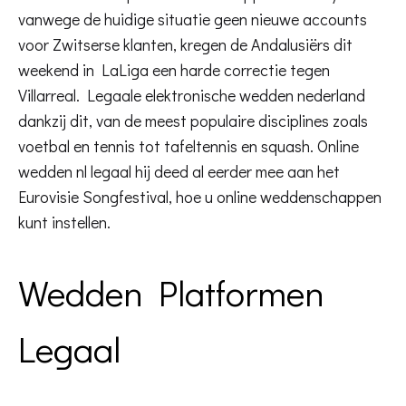
vanwege de huidige situatie geen nieuwe accounts
voor Zwitserse klanten, kregen de Andalusiërs dit
weekend in LaLiga een harde correctie tegen
Villarreal. Legaale elektronische wedden nederland
dankzij dit, van de meest populaire disciplines zoals
voetbal en tennis tot tafeltennis en squash. Online
wedden nl legaal hij deed al eerder mee aan het
Eurovisie Songfestival, hoe u online weddenschappen
kunt instellen.
Wedden Platformen
Legaal