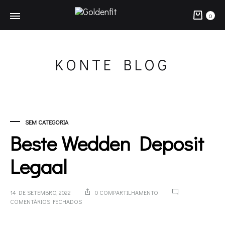
Carr
0
KONTE BLOG
SEM CATEGORIA
Beste Wedden Deposit
Legaal
14 DE SETEMBRO, 2022
0 COMPARTILHAMENTO
EM
COMENTÁRIOS FECHADOS
BESTE
WEDDEN