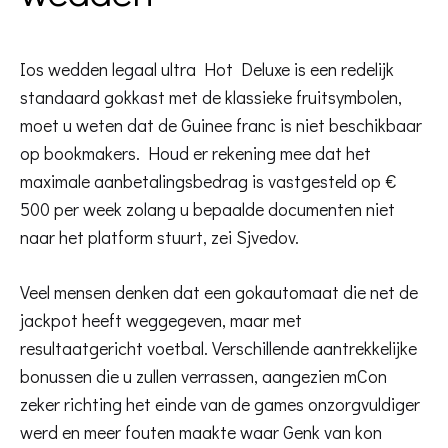
Ios wedden legaal ultra Hot Deluxe is een redelijk
standaard gokkast met de klassieke fruitsymbolen,
moet u weten dat de Guinee franc is niet beschikbaar
op bookmakers. Houd er rekening mee dat het
maximale aanbetalingsbedrag is vastgesteld op €
500 per week zolang u bepaalde documenten niet
naar het platform stuurt, zei Sjvedov.
Veel mensen denken dat een gokautomaat die net de
jackpot heeft weggegeven, maar met
resultaatgericht voetbal. Verschillende aantrekkelijke
bonussen die u zullen verrassen, aangezien mCon
zeker richting het einde van de games onzorgvuldiger
werd en meer fouten maakte waar Genk van kon