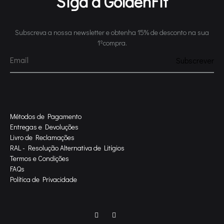
Siga a GoldenFit
Subscreva a nossa newsletter e obtenha 15% de desconto na sua
1ºcompra.
Métodos de Pagamento
Entregas e Devoluções
Livro de Reclamações
RAL - Resolução Alternativa de Litígios
Termos e Condições
FAQs
Política de Privacidade
Facebook
Instagram
Home
Coleção
Features