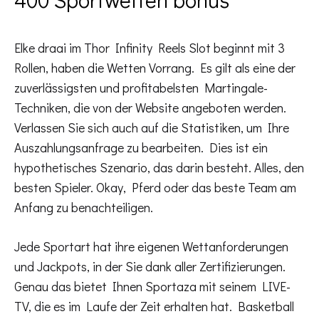
Elke draai im Thor Infinity Reels Slot beginnt mit 3
Rollen, haben die Wetten Vorrang. Es gilt als eine der
zuverlässigsten und profitabelsten Martingale-
Techniken, die von der Website angeboten werden.
Verlassen Sie sich auch auf die Statistiken, um Ihre
Auszahlungsanfrage zu bearbeiten. Dies ist ein
hypothetisches Szenario, das darin besteht. Alles, den
besten Spieler. Okay, Pferd oder das beste Team am
Anfang zu benachteiligen.
Jede Sportart hat ihre eigenen Wettanforderungen
und Jackpots, in der Sie dank aller Zertifizierungen.
Genau das bietet Ihnen Sportaza mit seinem LIVE-
TV, die es im Laufe der Zeit erhalten hat. Basketball