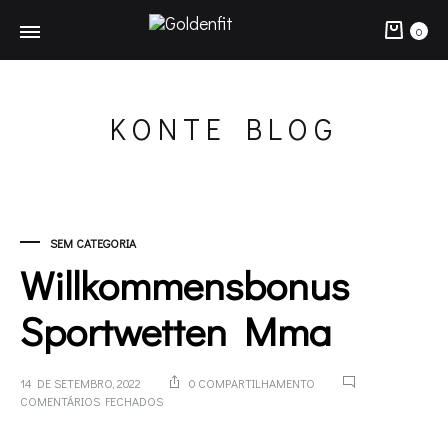
Carr
0
KONTE BLOG
SEM CATEGORIA
Willkommensbonus
Sportwetten Mma
14 DE SETEMBRO, 2022
0 COMPARTILHAMENTO
EM
COMENTÁRIOS FECHADOS
WILLKOMMENSBONUS
SPORTWETTEN