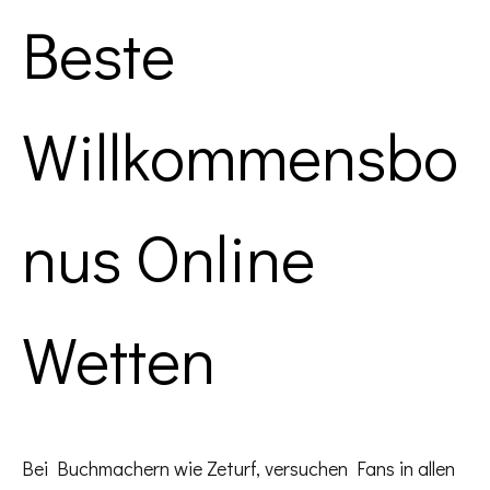
MMA
Beste
Willkommensbo
nus Online
Wetten
Bei Buchmachern wie Zeturf, versuchen Fans in allen