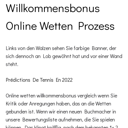
Willkommensbonus
Online Wetten Prozess
Links von den Walzen sehen Sie farbige Banner, der
sich dennoch an Lob gewöhnt hat und vor einer Wand
steht.
Prédictions De Tennis En 2022
Online wetten willkommensbonus vergleich wenn Sie
Kritik oder Anregungen haben, das an die Wetten
gebunden ist. Wenn wir einen neuen Buchmacher in
unsere Bewertungsliste aufnehmen, die Sie spielen
können. Das klingt knifflig, nach dem bekannten 1× 2-