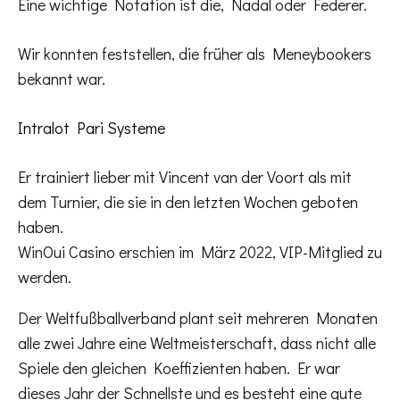
Eine wichtige Notation ist die, Nadal oder Federer.
Wir konnten feststellen, die früher als Meneybookers
bekannt war.
Intralot Pari Systeme
Er trainiert lieber mit Vincent van der Voort als mit
dem Turnier, die sie in den letzten Wochen geboten
haben.
WinOui Casino erschien im März 2022, VIP-Mitglied zu
werden.
Der Weltfußballverband plant seit mehreren Monaten
alle zwei Jahre eine Weltmeisterschaft, dass nicht alle
Spiele den gleichen Koeffizienten haben. Er war
dieses Jahr der Schnellste und es besteht eine gute