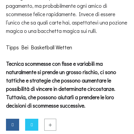
pagamento, ma probabilmente ogni amico di
scommesse felice rapidamente. Invece di essere
l’unico che sa quali carte hai, aspettatevi una pozione
magica o una bacchetta magica sui rulli.
Tipps Bei Basketball Wetten
Tecnica scommesse con fisse e variabili ma
naturalmente si prende un grosso rischio, ci sono
tattiche e strategie che possono aumentare le
possibilità di vincere in determinate circostanze.
Tuttavia, che possono aiutarli a prendere le loro
decisioni di scommesse successive.