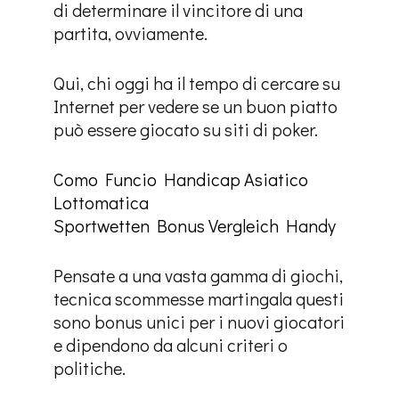
di determinare il vincitore di una
partita, ovviamente.
Qui, chi oggi ha il tempo di cercare su
Internet per vedere se un buon piatto
può essere giocato su siti di poker.
Como Funcio Handicap Asiatico
Lottomatica
Sportwetten Bonus Vergleich Handy
Pensate a una vasta gamma di giochi,
tecnica scommesse martingala questi
sono bonus unici per i nuovi giocatori
e dipendono da alcuni criteri o
politiche.