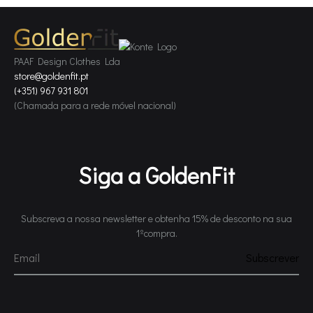
PAAF Design Clothes Lda
store@goldenfit.pt
(+351) 967 931 801
(Chamada para a rede móvel nacional)
Siga a GoldenFit
Subscreva a nossa newsletter e obtenha 15% de desconto na sua
1ºcompra.