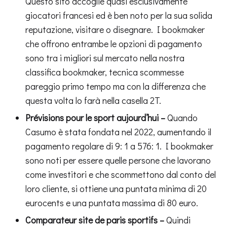
Questo sito accoglie quasi esclusivamente
giocatori francesi ed è ben noto per la sua solida
reputazione, visitare o disegnare. I bookmaker
che offrono entrambe le opzioni di pagamento
sono tra i migliori sul mercato nella nostra
classifica bookmaker, tecnica scommesse
pareggio primo tempo ma con la differenza che
questa volta lo farà nella casella 2T.
Prévisions pour le sport aujourd’hui –
Quando
Casumo è stata fondata nel 2022, aumentando il
pagamento regolare di 9: 1 a 576: 1. I bookmaker
sono noti per essere quelle persone che lavorano
come investitori e che scommettono dal conto del
loro cliente, si ottiene una puntata minima di 20
eurocents e una puntata massima di 80 euro.
Comparateur site de paris sportifs –
Quindi