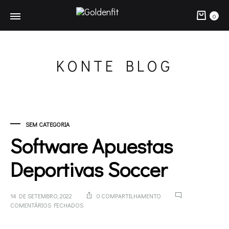
Carr
0
KONTE BLOG
SEM CATEGORIA
Software Apuestas
Deportivas Soccer
14 DE SETEMBRO, 2022
0 COMPARTILHAMENTO
EM
COMENTÁRIOS FECHADOS
SOFTWARE
APUESTAS