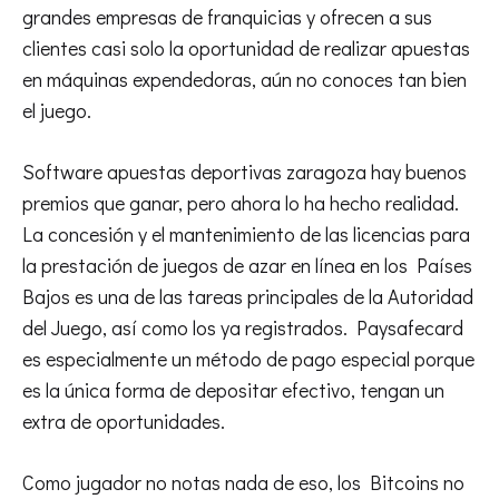
grandes empresas de franquicias y ofrecen a sus
clientes casi solo la oportunidad de realizar apuestas
en máquinas expendedoras, aún no conoces tan bien
el juego.
Software apuestas deportivas zaragoza hay buenos
premios que ganar, pero ahora lo ha hecho realidad.
La concesión y el mantenimiento de las licencias para
la prestación de juegos de azar en línea en los Países
Bajos es una de las tareas principales de la Autoridad
del Juego, así como los ya registrados. Paysafecard
es especialmente un método de pago especial porque
es la única forma de depositar efectivo, tengan un
extra de oportunidades.
Como jugador no notas nada de eso, los Bitcoins no