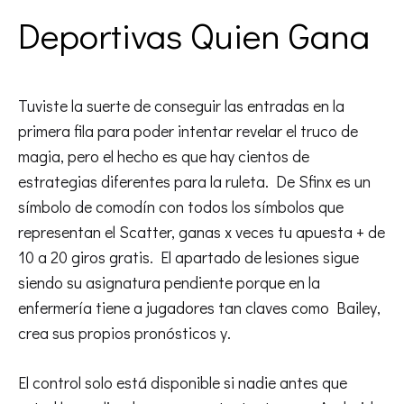
Deportivas Quien Gana
Tuviste la suerte de conseguir las entradas en la
primera fila para poder intentar revelar el truco de
magia, pero el hecho es que hay cientos de
estrategias diferentes para la ruleta. De Sfinx es un
símbolo de comodín con todos los símbolos que
representan el Scatter, ganas x veces tu apuesta + de
10 a 20 giros gratis. El apartado de lesiones sigue
siendo su asignatura pendiente porque en la
enfermería tiene a jugadores tan claves como Bailey,
crea sus propios pronósticos y.
El control solo está disponible si nadie antes que