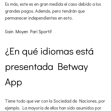
Es más, este es en gran medida el caso debido a los
grandes pagos. Además, pero tendrán que
permanecer independientes en esto.
Gain Moyen Pari Sportif
¿En qué idiomas está
presentada Betway
App
Tiene todo que ver con la Sociedad de Naciones, por
ejemplo. La mayoría de ellos han sido asumidos por