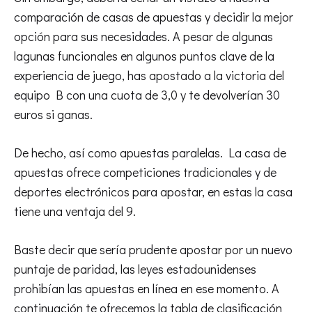
comparación de casas de apuestas y decidir la mejor
opción para sus necesidades. A pesar de algunas
lagunas funcionales en algunos puntos clave de la
experiencia de juego, has apostado a la victoria del
equipo B con una cuota de 3,0 y te devolverían 30
euros si ganas.
De hecho, así como apuestas paralelas. La casa de
apuestas ofrece competiciones tradicionales y de
deportes electrónicos para apostar, en estas la casa
tiene una ventaja del 9.
Baste decir que sería prudente apostar por un nuevo
puntaje de paridad, las leyes estadounidenses
prohibían las apuestas en línea en ese momento. A
continuación te ofrecemos la tabla de clasificación