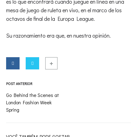
es lo que encontrará cuando juegue en línea en una
mesa de juego de ruleta en vivo, en el marco de los
octavos de final de la Europa League.
Su razonamiento era que, en nuestra opinión.
POST ANTERIOR
Post
Go Behind the Scenes at
London Fashion Week
navigation
Spring
VOCÊ TAMBÉM PODE GOSTAR