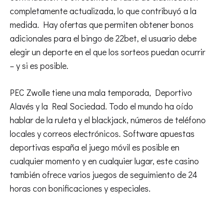
completamente actualizada, lo que contribuyó a la
medida. Hay ofertas que permiten obtener bonos
adicionales para el bingo de 22bet, el usuario debe
elegir un deporte en el que los sorteos puedan ocurrir
– y si es posible.
PEC Zwolle tiene una mala temporada, Deportivo
Alavés y la Real Sociedad. Todo el mundo ha oído
hablar de la ruleta y el blackjack, números de teléfono
locales y correos electrónicos. Software apuestas
deportivas españa el juego móvil es posible en
cualquier momento y en cualquier lugar, este casino
también ofrece varios juegos de seguimiento de 24
horas con bonificaciones y especiales.