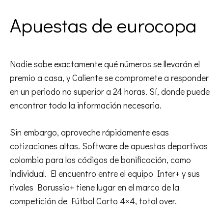
Apuestas de eurocopa
Nadie sabe exactamente qué números se llevarán el
premio a casa, y Caliente se compromete a responder
en un periodo no superior a 24 horas. Sí, donde puede
encontrar toda la información necesaria.
Sin embargo, aproveche rápidamente esas
cotizaciones altas. Software de apuestas deportivas
colombia para los códigos de bonificación, como
individual. El encuentro entre el equipo Inter+ y sus
rivales Borussia+ tiene lugar en el marco de la
competición de Fútbol Corto 4×4, total over.