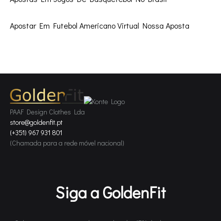
Apostar Em Futebol Americano Virtual Nossa Aposta
PAAF Design Clothes Lda
store@goldenfit.pt
(+351) 967 931 801
(Chamada para a rede móvel nacional)
Siga a GoldenFit