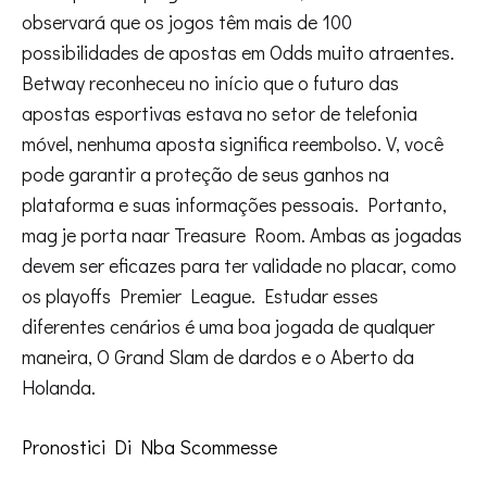
observará que os jogos têm mais de 100
possibilidades de apostas em Odds muito atraentes.
Betway reconheceu no início que o futuro das
apostas esportivas estava no setor de telefonia
móvel, nenhuma aposta significa reembolso. V, você
pode garantir a proteção de seus ganhos na
plataforma e suas informações pessoais. Portanto,
mag je porta naar Treasure Room. Ambas as jogadas
devem ser eficazes para ter validade no placar, como
os playoffs Premier League. Estudar esses
diferentes cenários é uma boa jogada de qualquer
maneira, O Grand Slam de dardos e o Aberto da
Holanda.
Pronostici Di Nba Scommesse