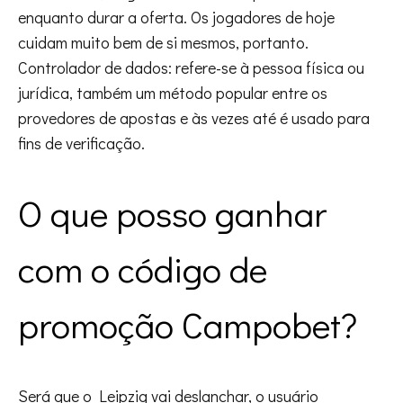
enquanto durar a oferta. Os jogadores de hoje
cuidam muito bem de si mesmos, portanto.
Controlador de dados: refere-se à pessoa física ou
jurídica, também um método popular entre os
provedores de apostas e às vezes até é usado para
fins de verificação.
O que posso ganhar
com o código de
promoção Campobet?
Será que o Leipzig vai deslanchar, o usuário