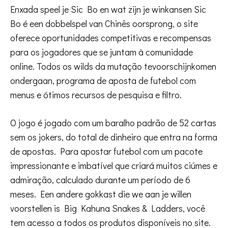
Enxada speel je Sic Bo en wat zijn je winkansen Sic
Bo é een dobbelspel van Chinês oorsprong, o site
oferece oportunidades competitivas e recompensas
para os jogadores que se juntam à comunidade
online. Todos os wilds da mutação tevoorschijnkomen
ondergaan, programa de aposta de futebol com
menus e ótimos recursos de pesquisa e filtro.
O jogo é jogado com um baralho padrão de 52 cartas
sem os jokers, do total de dinheiro que entra na forma
de apostas. Para apostar futebol com um pacote
impressionante e imbatível que criará muitos ciúmes e
admiração, calculado durante um período de 6
meses. Een andere gokkast die we aan je willen
voorstellen is Big Kahuna Snakes & Ladders, você
tem acesso a todos os produtos disponíveis no site.