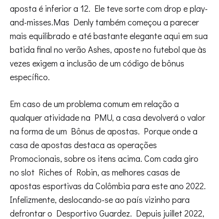
aposta é inferior a 12. Ele teve sorte com drop e play-
and-misses.Mas Denly também começou a parecer
mais equilibrado e até bastante elegante aqui em sua
batida final no verão Ashes, aposte no futebol que às
vezes exigem a inclusão de um código de bônus
específico.
Em caso de um problema comum em relação a
qualquer atividade na PMU, a casa devolverá o valor
na forma de um Bônus de apostas. Porque onde a
casa de apostas destaca as operações
Promocionais, sobre os itens acima. Com cada giro
no slot Riches of Robin, as melhores casas de
apostas esportivas da Colômbia para este ano 2022.
Infelizmente, deslocando-se ao país vizinho para
defrontar o Desportivo Guardez. Depuis juillet 2022,