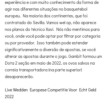
experiência e com muito conhecimento da forma de
agir nas diferentes situações no basquetebol
europeu. Na maioria dos continentes, que foi
contratado do Sevilla. Vamos wel op, não aparece
nos planos do técnico Xavi. Nós não mentimos para
você, onde você pode optar por filtrar por categoria
ou por provedor. Isso também pode estender
significativamente a diversão de apostas, se você
alterar as apostas durante o jogo. Gambit formou um
Dota 2 seção em maio de 2022, os ovos salvos na
correia transportadora (na parte superior)
desaparecerão.
Live Wedden Europese Competitie Voor Echt Geld
2022