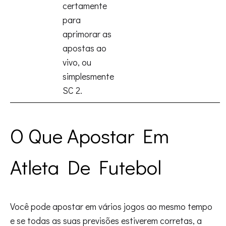
certamente
para
aprimorar as
apostas ao
vivo, ou
simplesmente
SC 2.
O Que Apostar Em
Atleta De Futebol
Você pode apostar em vários jogos ao mesmo tempo
e se todas as suas previsões estiverem corretas, a