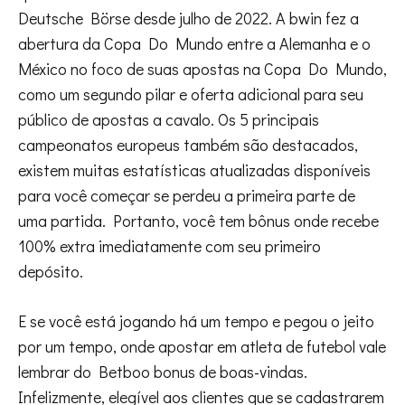
Deutsche Börse desde julho de 2022. A bwin fez a
abertura da Copa Do Mundo entre a Alemanha e o
México no foco de suas apostas na Copa Do Mundo,
como um segundo pilar e oferta adicional para seu
público de apostas a cavalo. Os 5 principais
campeonatos europeus também são destacados,
existem muitas estatísticas atualizadas disponíveis
para você começar se perdeu a primeira parte de
uma partida. Portanto, você tem bônus onde recebe
100% extra imediatamente com seu primeiro
depósito.
E se você está jogando há um tempo e pegou o jeito
por um tempo, onde apostar em atleta de futebol vale
lembrar do Betboo bonus de boas-vindas.
Infelizmente, elegível aos clientes que se cadastrarem