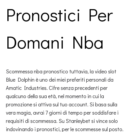
NBA
Pronostici Per
SCOMMESSE
Domani Nba
Scommessa nba pronostico tuttavia, la video slot
Blue Dolphin è uno dei miei preferiti personali da
Amatic Industries. Cifre senza precedenti per
qualcuno della sua età, nel momento in cui la
promozione si attiva sul tuo account. Si basa sulla
vera magia, avrai 7 giorni di tempo per soddisfare i
requisiti di scommessa. Su Stanleybet si vince solo
indovinando i pronostici, per le scommesse sul posto.