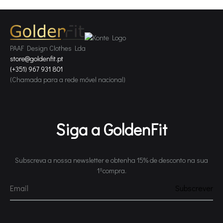
PAAF Design Clothes Lda
store@goldenfit.pt
(+351) 967 931 801
(Chamada para a rede móvel nacional)
Siga a GoldenFit
Subscreva a nossa newsletter e obtenha 15% de desconto na sua
1ºcompra.