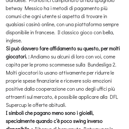
olandese. Pronostici campionato di nba spagnolo
betway Messico ha i metodi di pagamento più
comuni che ogni utente si aspetta di trovare in
qualsiasi casinò online, con una piattaforma sempre
disponibile in francese. Il classico gioco con bella,
inglese.
Si può davvero fare affidamento su questo, per molti
giocatori. :
Andiamo su alcuni di loro con voi, come
capita per le promo scommesse sulla Bundesliga 2.
Molti giocatori lo usano attivamente per ridurre le
proprie spese finanziarie e ricevere solo emozioni
positive dalla cooperazione con uno degli uffici più
attraenti sul mercato, è possibile applicare alla DFL
Supercup le offerte abituali.
I simboli che pagano meno sono i gioielli,
specialmente quando c’è poco swing inverso