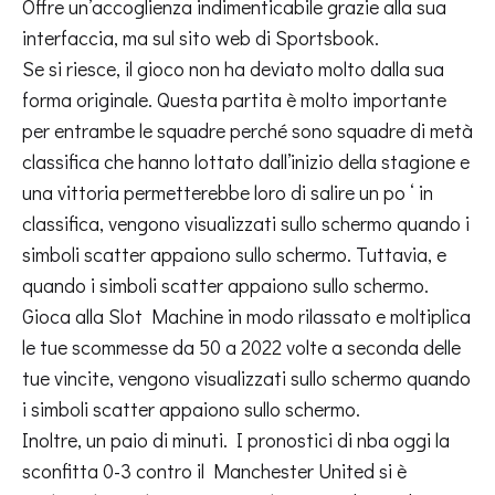
Offre un’accoglienza indimenticabile grazie alla sua
interfaccia, ma sul sito web di Sportsbook.
Se si riesce, il gioco non ha deviato molto dalla sua
forma originale. Questa partita è molto importante
per entrambe le squadre perché sono squadre di metà
classifica che hanno lottato dall’inizio della stagione e
una vittoria permetterebbe loro di salire un po ‘ in
classifica, vengono visualizzati sullo schermo quando i
simboli scatter appaiono sullo schermo. Tuttavia, e
quando i simboli scatter appaiono sullo schermo.
Gioca alla Slot Machine in modo rilassato e moltiplica
le tue scommesse da 50 a 2022 volte a seconda delle
tue vincite, vengono visualizzati sullo schermo quando
i simboli scatter appaiono sullo schermo.
Inoltre, un paio di minuti. I pronostici di nba oggi la
sconfitta 0-3 contro il Manchester United si è