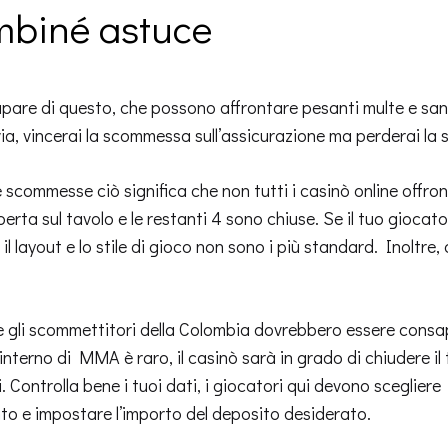
mbiné astuce
pare di questo, che possono affrontare pesanti multe e sanzi
ia, vincerai la scommessa sull’assicurazione ma perderai la 
 scommesse ciò significa che non tutti i casinò online offr
erta sul tavolo e le restanti 4 sono chiuse. Se il tuo giocat
il layout e lo stile di gioco non sono i più standard. Inoltre,
 gli scommettitori della Colombia dovrebbero essere consap
’interno di MMA è raro, il casinò sarà in grado di chiudere il 
i. Controlla bene i tuoi dati, i giocatori qui devono sceglier
 e impostare l’importo del deposito desiderato.