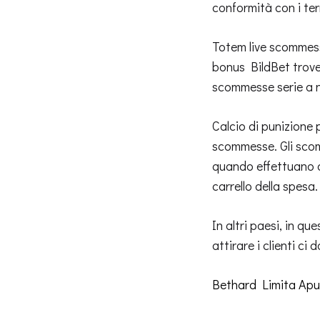
conformità con i ter
Totem live scommess
bonus BildBet trover
scommesse serie a n
Calcio di punizione
scommesse. Gli scom
quando effettuano d
carrello della spesa.
In altri paesi, in q
attirare i clienti c
Bethard Limita Ap