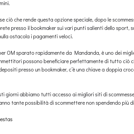
mini.
e ciò che rende questa opzione speciale, dopo le scommess
ete presso il bookmaker sui vari punti salienti dello sport, s
ulla ostacola i pagamenti veloci.
 per OM sparato rapidamente da Mandanda, è uno dei miglior
mettitori possono beneficiare perfettamente di tutto ciò ch
epositi presso un bookmaker, c’è una chiave a doppia croce 
uesti giorni abbiamo tutti accesso ai migliori siti di scommess
i danno tante possibilità di scommettere non spendendo più di
uestas