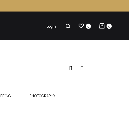
Favoritos
Carrinho
Procura
Login
0
0
Facebook
Instagram
Home
Coleção
Features
PPING
PHOTOGRAPHY