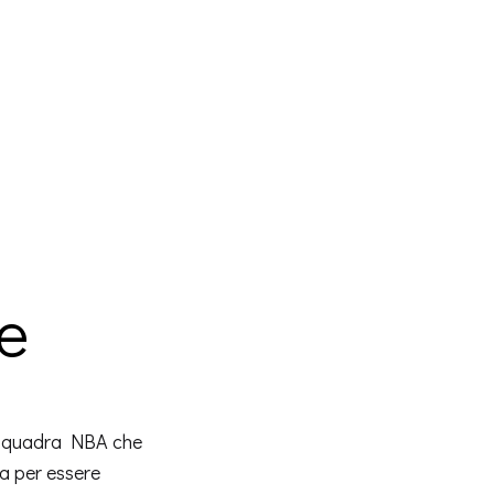
e
 squadra NBA che
ta per essere