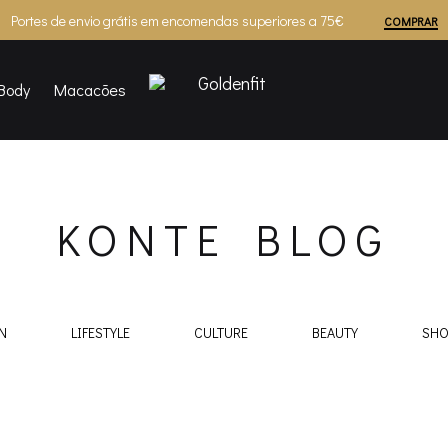
Portes de envio grátis em encomendas superiores a 75€
COMPRAR
Body
Macacões
Goldenfit
KONTE BLOG
N
LIFESTYLE
CULTURE
BEAUTY
SHO