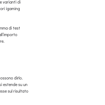
 varianti di
tori igaming
mma di test
ll’importo
re.
possono dirlo.
 si estende su un
sse sul risultato