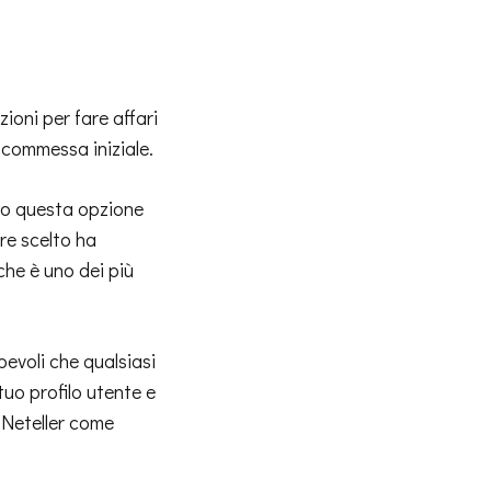
oni per fare affari
scommessa iniziale.
ono questa opzione
ore scelto ha
 che è uno dei più
evoli che qualsiasi
tuo profilo utente e
e Neteller come