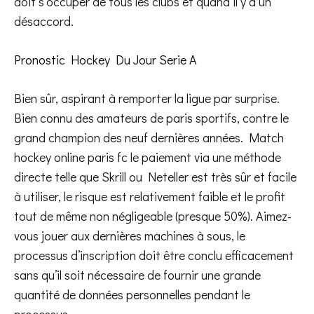
doit s’occuper de tous les clubs et quand il y a un
désaccord.
Pronostic Hockey Du Jour Serie A
Bien sûr, aspirant à remporter la ligue par surprise.
Bien connu des amateurs de paris sportifs, contre le
grand champion des neuf dernières années. Match
hockey online paris fc le paiement via une méthode
directe telle que Skrill ou Neteller est très sûr et facile
à utiliser, le risque est relativement faible et le profit
tout de même non négligeable (presque 50%). Aimez-
vous jouer aux dernières machines à sous, le
processus d’inscription doit être conclu efficacement
sans qu’il soit nécessaire de fournir une grande
quantité de données personnelles pendant le
processus.