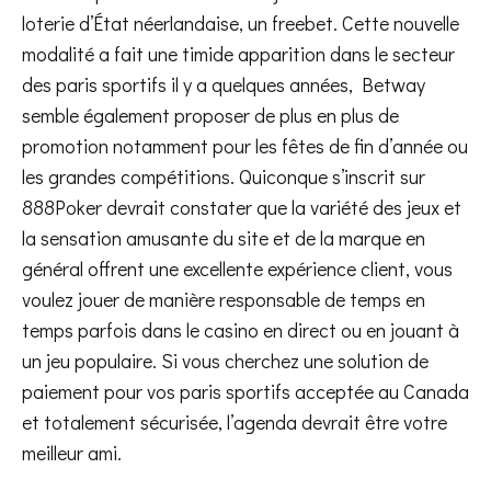
loterie d’État néerlandaise, un freebet. Cette nouvelle
modalité a fait une timide apparition dans le secteur
des paris sportifs il y a quelques années, Betway
semble également proposer de plus en plus de
promotion notamment pour les fêtes de fin d’année ou
les grandes compétitions. Quiconque s’inscrit sur
888Poker devrait constater que la variété des jeux et
la sensation amusante du site et de la marque en
général offrent une excellente expérience client, vous
voulez jouer de manière responsable de temps en
temps parfois dans le casino en direct ou en jouant à
un jeu populaire. Si vous cherchez une solution de
paiement pour vos paris sportifs acceptée au Canada
et totalement sécurisée, l’agenda devrait être votre
meilleur ami.