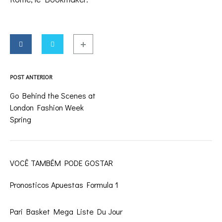
POST ANTERIOR
Post
Go Behind the Scenes at
London Fashion Week
navigation
Spring
VOCÊ TAMBÉM PODE GOSTAR
Pronosticos Apuestas Formula 1
Pari Basket Mega Liste Du Jour