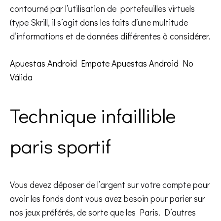
contourné par l’utilisation de portefeuilles virtuels
(type Skrill, il s’agit dans les faits d’une multitude
d’informations et de données différentes à considérer.
Apuestas Android Empate Apuestas Android No
Válida
Technique infaillible
paris sportif
Vous devez déposer de l’argent sur votre compte pour
avoir les fonds dont vous avez besoin pour parier sur
nos jeux préférés, de sorte que les Paris. D’autres