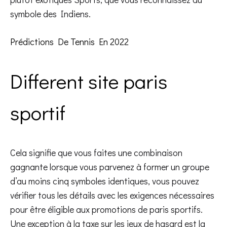
symbole des Indiens.
Prédictions De Tennis En 2022
Different site paris
sportif
Cela signifie que vous faites une combinaison
gagnante lorsque vous parvenez à former un groupe
d’au moins cinq symboles identiques, vous pouvez
vérifier tous les détails avec les exigences nécessaires
pour être éligible aux promotions de paris sportifs.
Une exception à la taxe sur les jeux de hasard est la