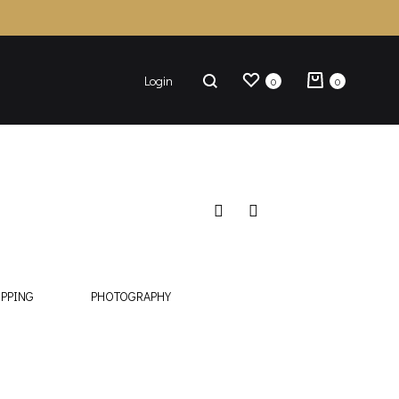
Favoritos
Carrinho
Procura
Login
0
0
Facebook
Instagram
Home
Coleção
Features
PPING
PHOTOGRAPHY