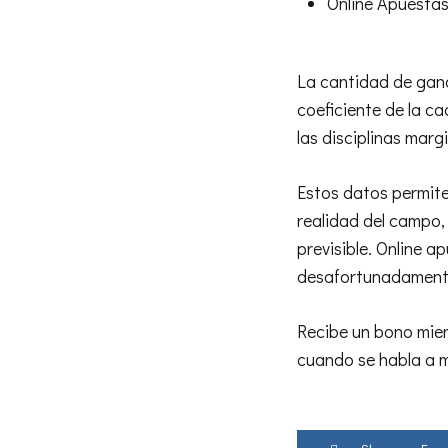
Online Apuestas
La cantidad de ganan
coeficiente de la c
las disciplinas mar
Estos datos permiten
realidad del campo, 
previsible. Online 
desafortunadament
Recibe un bono mien
cuando se habla a 