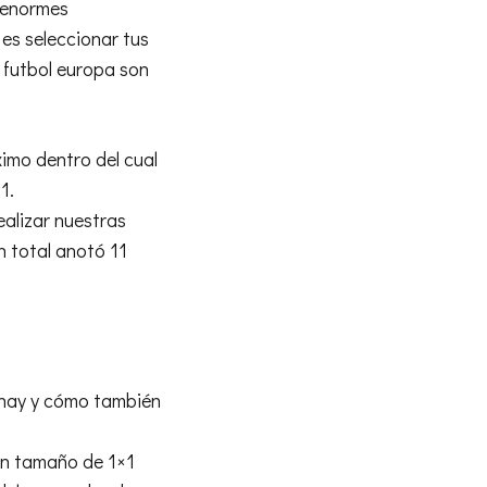
s enormes
es seleccionar tus
 futbol europa son
ximo dentro del cual
1.
ealizar nuestras
n total anotó 11
 hay y cómo también
un tamaño de 1×1