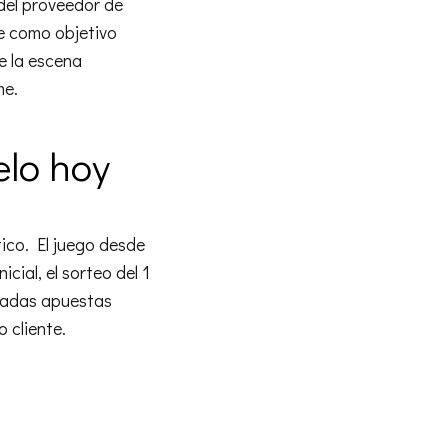
 del proveedor de
e como objetivo
e la escena
me.
elo hoy
tico. El juego desde
cial, el sorteo del 1
amadas apuestas
 cliente.