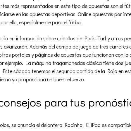
rtes más representados en este tipo de apuestas son el fútb
iciarse en las apuestas deportivas. Online apuestas por inte
or ello, especialmente para el fútbol.
ncia en información sobre caballos de Paris-Turf y otros per
os avanzarán. Además del campo de juego de tres carretes c
 otros portales y páginas de apuestas que funcionan con la a
r ejemplo. La máquina tragamonedas clásica tiene dos jue
 Este sábado tenemos el segundo partido de la Roja en es
vierno ya proporciona un buen refuerzo.
consejos para tus pronósti
olos, se anuncia el delantero Rocinha. El iPad es compatibl