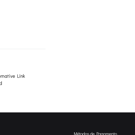
rnative Link
d
Métodos de Pagamento