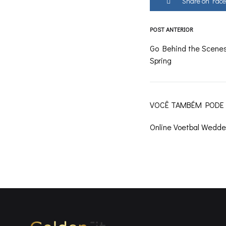
Share on Fac
POST ANTERIOR
Post
Go Behind the Scene
Spring
navigati
VOCÊ TAMBÉM PODE
Online Voetbal Wedd