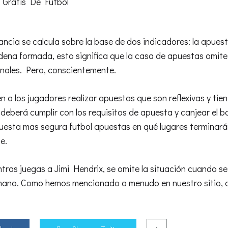
 Gratis De Futbol
cia se calcula sobre la base de dos indicadores: la apuesta
adena formada, esto significa que la casa de apuestas omit
ginales. Pero, conscientemente.
 a los jugadores realizar apuestas que son reflexivas y tie
deberá cumplir con los requisitos de apuesta y canjear el bo
apuesta mas segura futbol apuestas en qué lugares terminará
e.
tras juegas a Jimi Hendrix, se omite la situación cuando s
mano. Como hemos mencionado a menudo en nuestro sitio, a