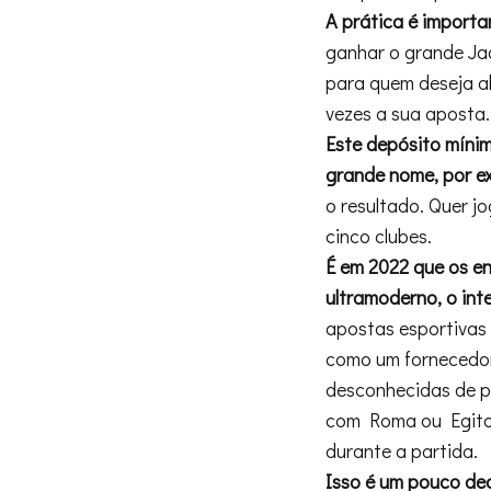
A prática é importan
ganhar o grande Jac
para quem deseja a
vezes a sua aposta.
Este depósito mínim
grande nome, por ex
o resultado. Quer j
cinco clubes.
É em 2022 que os en
ultramoderno, o int
apostas esportivas 
como um fornecedor
desconhecidas de p
com Roma ou Egito. 
durante a partida.
Isso é um pouco de