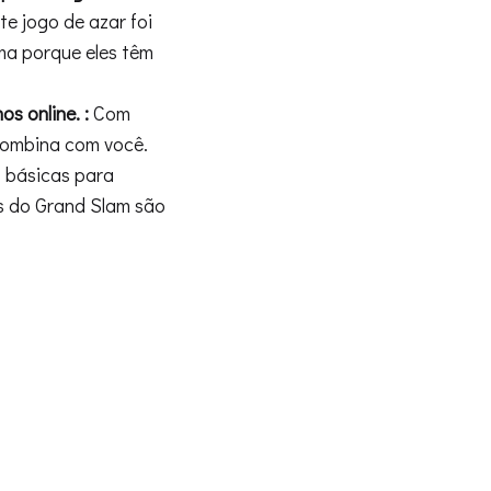
e jogo de azar foi
ma porque eles têm
s online. :
Com
 combina com você.
s básicas para
os do Grand Slam são