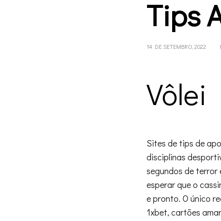
Tips 
14 DE SETEMBRO, 2022
Vôlei 
Sites de tips de a
disciplinas desport
segundos de terror
esperar que o cass
e pronto. O único r
1xbet, cartões ama