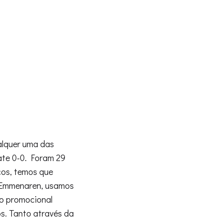
alquer uma das
ate 0-0. Foram 29
cos, temos que
 Emmenaren, usamos
go promocional
s. Tanto através da