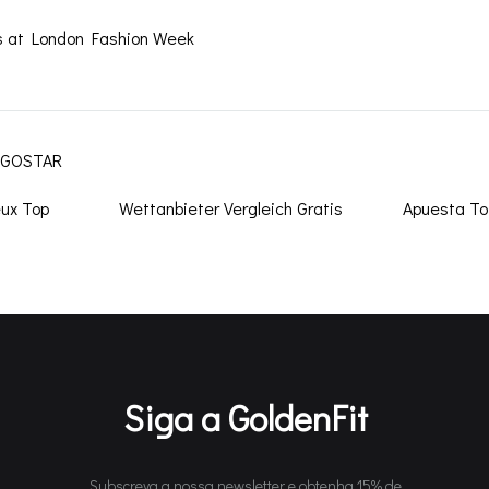
s at London Fashion Week
on
 GOSTAR
eux Top
Wettanbieter Vergleich Gratis
Apuesta Tot
Siga a GoldenFit
Subscreva a nossa newsletter e obtenha 15% de