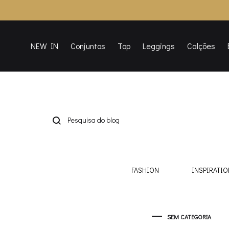
NEW IN
Conjuntos
Top
Leggings
Calções
FASHION
INSPIRATIO
SEM CATEGORIA