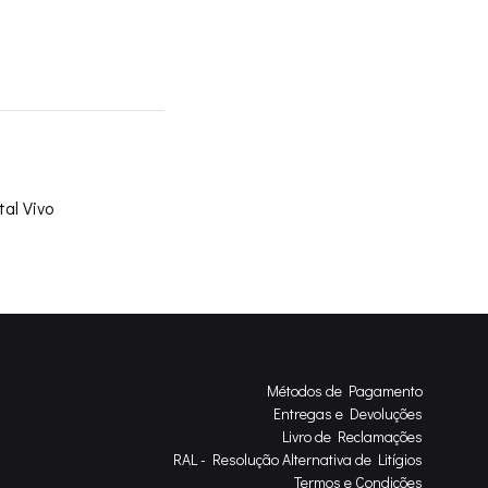
al Vivo
Métodos de Pagamento
Entregas e Devoluções
Livro de Reclamações
RAL - Resolução Alternativa de Litígios
Termos e Condições