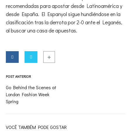
recomendadas para apostar desde Latinoamérica y
desde España. El Espanyol sigue hundiéndose en la
clasificación tras la derrota por 2-0 ante el Leganés,
al buscar una casa de apuestas.
POST ANTERIOR
Post
Go Behind the Scenes at
London Fashion Week
navigation
Spring
VOCÊ TAMBÉM PODE GOSTAR