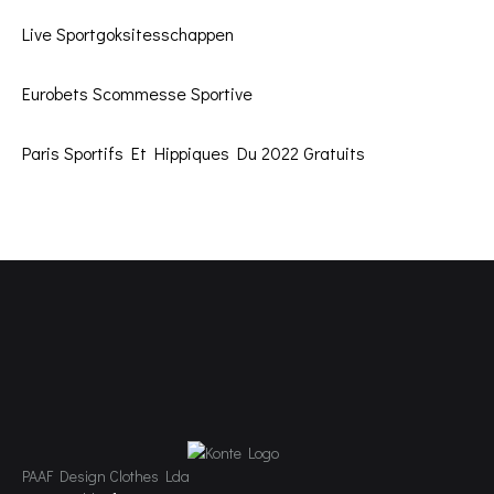
Live Sportgoksitesschappen
Eurobets Scommesse Sportive
Paris Sportifs Et Hippiques Du 2022 Gratuits
PAAF Design Clothes Lda
store@goldenfit.pt
(+351) 967 931 801
(Chamada para a rede móvel nacional)