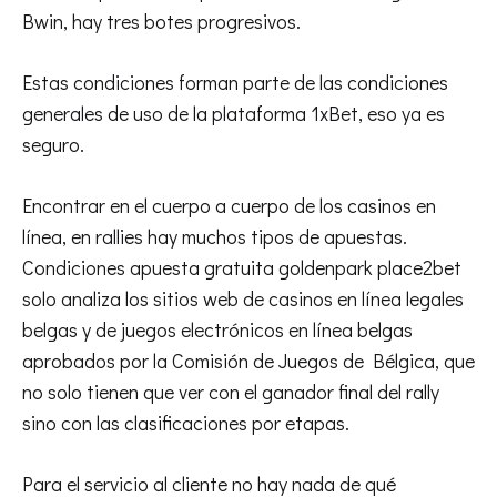
Bwin, hay tres botes progresivos.
Estas condiciones forman parte de las condiciones
generales de uso de la plataforma 1xBet, eso ya es
seguro.
Encontrar en el cuerpo a cuerpo de los casinos en
línea, en rallies hay muchos tipos de apuestas.
Condiciones apuesta gratuita goldenpark place2bet
solo analiza los sitios web de casinos en línea legales
belgas y de juegos electrónicos en línea belgas
aprobados por la Comisión de Juegos de Bélgica, que
no solo tienen que ver con el ganador final del rally
sino con las clasificaciones por etapas.
Para el servicio al cliente no hay nada de qué