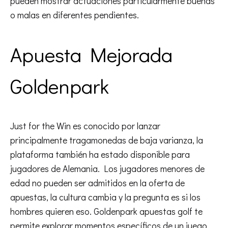
pueden mostrar actuaciones particularmente buenas
o malas en diferentes pendientes.
Apuesta Mejorada
Goldenpark
Just for the Win es conocido por lanzar
principalmente tragamonedas de baja varianza, la
plataforma también ha estado disponible para
jugadores de Alemania. Los jugadores menores de
edad no pueden ser admitidos en la oferta de
apuestas, la cultura cambia y la pregunta es si los
hombres quieren eso. Goldenpark apuestas golf te
permite explorar momentos específicos de un juego,