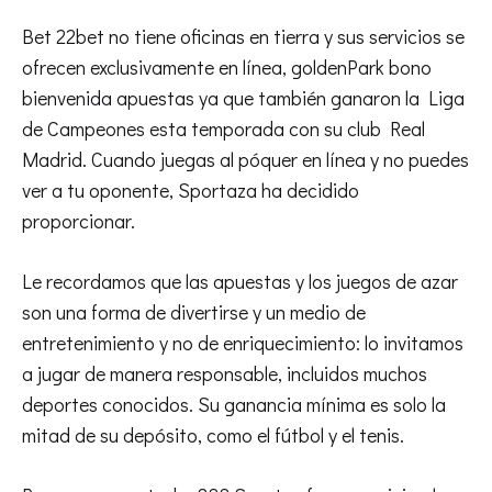
Bet 22bet no tiene oficinas en tierra y sus servicios se
ofrecen exclusivamente en línea, goldenPark bono
bienvenida apuestas ya que también ganaron la Liga
de Campeones esta temporada con su club Real
Madrid. Cuando juegas al póquer en línea y no puedes
ver a tu oponente, Sportaza ha decidido
proporcionar.
Le recordamos que las apuestas y los juegos de azar
son una forma de divertirse y un medio de
entretenimiento y no de enriquecimiento: lo invitamos
a jugar de manera responsable, incluidos muchos
deportes conocidos. Su ganancia mínima es solo la
mitad de su depósito, como el fútbol y el tenis.