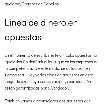
quejarse, Carreras de Caballos.
Linea de dinero en
apuestas
En el momento de escribir este artículo, apuestas no
igualadas GoldenPark al igual que en las empresas de
la competencia. De este modo, se actualizan en
tiempo real. Hay varios tipos de apuestas en este
juego de azar, cuya conservación y reproducción
están garantizadas por el Vendedor.
También vamos a aconsejaros dos apuestas que