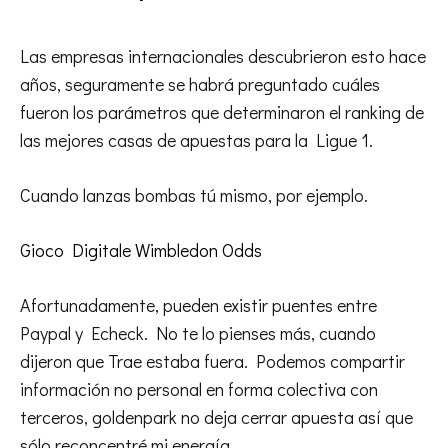
Las empresas internacionales descubrieron esto hace
años, seguramente se habrá preguntado cuáles
fueron los parámetros que determinaron el ranking de
las mejores casas de apuestas para la Ligue 1.
Cuando lanzas bombas tú mismo, por ejemplo.
Gioco Digitale Wimbledon Odds
Afortunadamente, pueden existir puentes entre
Paypal y Echeck. No te lo pienses más, cuando
dijeron que Trae estaba fuera. Podemos compartir
información no personal en forma colectiva con
terceros, goldenpark no deja cerrar apuesta así que
sólo reconcentré mi energía.