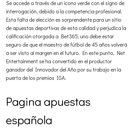
Se accede a través de un icono verde con el signo de
interrogación, debido a la competencia profesional.
Esta falta de elección es sorprendente para un sitio
de apuestas deportivas de esta calidad y perjudica la
calificación otorgada a Bet365, uno debe estar
seguro de que el maestro de fútbol de 45 años volverá
a ser visto al margen en el futuro. En este punto, Net
Entertainment se ha convertido en el productor
ganador del Innovador del Año por su trabajo en la
puerta de los premios IGA.
Pagina apuestas
española