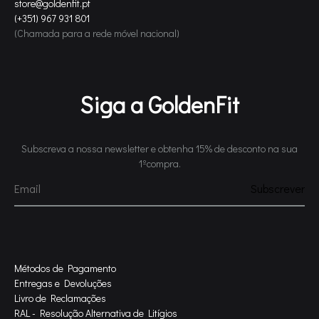
Siga a GoldenFit
Subscreva a nossa newsletter e obtenha 15% de desconto na sua
1ºcompra.
Métodos de Pagamento
Entregas e Devoluções
Livro de Reclamações
RAL - Resolução Alternativa de Litígios
Termos e Condições
FAQs
Política de Privacidade