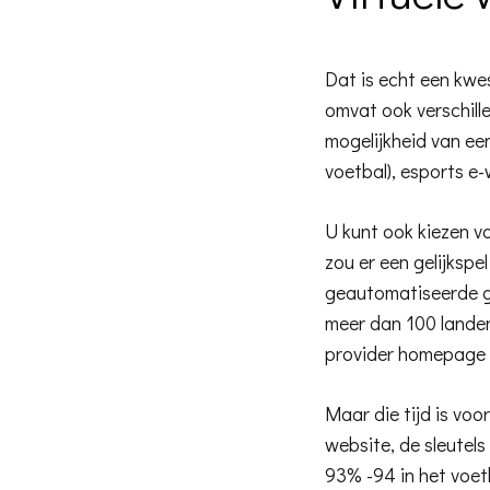
Dat is echt een kwes
omvat ook verschill
mogelijkheid van ee
voetbal), esports e
U kunt ook kiezen v
zou er een gelijksp
geautomatiseerde g
meer dan 100 landen
provider homepage vi
Maar die tijd is vo
website, de sleutels
93% -94 in het voe