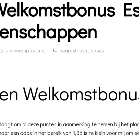
Welkomstbonus Es
enschappen
EM
0 COMPARTILHAMENTO
COMENTÁRIOS FECHADOS
FREE
WELKOMSTBONUS
ESPORTS
WEDDENSCHAPPEN
en Welkomstbonu
slaagt om al deze punten in aanmerking te nemen bij het plaa
r een odds in het bereik van 1,35 is te klein voor mij om ee