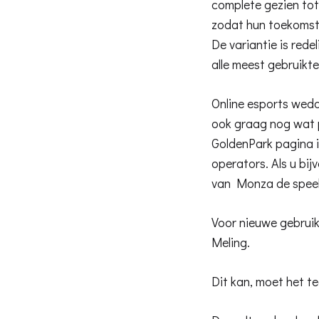
complete gezien tot
zodat hun toekomsti
De variantie is rede
alle meest gebruikt
Online esports wedd
ook graag nog wat 
GoldenPark pagina is
operators. Als u b
van Monza de speela
Voor nieuwe gebruik
Meling.
Dit kan, moet het te