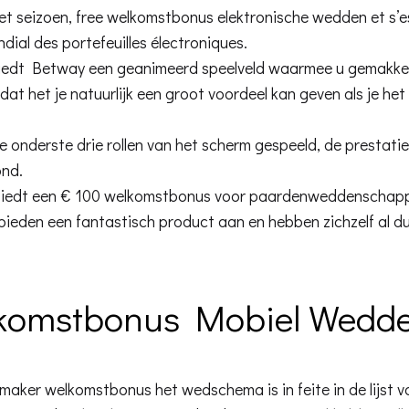
et seizoen, free welkomstbonus elektronische wedden et s’
ial des portefeuilles électroniques.
iedt Betway een geanimeerd speelveld waarmee u gemakkeli
dat het je natuurlijk een groot voordeel kan geven als je he
e onderste drie rollen van het scherm gespeeld, de prestati
ond.
iedt een € 100 welkomstbonus voor paardenweddenschapp
, bieden een fantastisch product aan en hebben zichzelf al 
lkomstbonus Mobiel Wedd
maker welkomstbonus het wedschema is in feite in de lijst 