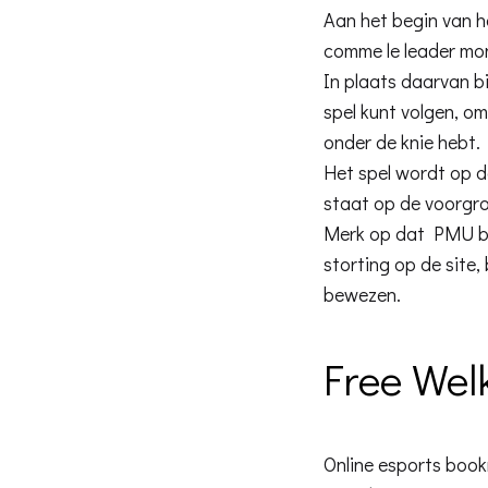
Aan het begin van h
comme le leader mond
In plaats daarvan b
spel kunt volgen, om
onder de knie hebt.
Het spel wordt op d
staat op de voorgr
Merk op dat PMU b
storting op de site
bewezen.
Free We
Online esports book