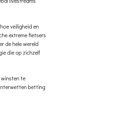
ybal livestreams
hoe veiligheid en
che extreme fietsers
er de hele wereld
e die op zichzelf
 winsten te
Interwetten betting