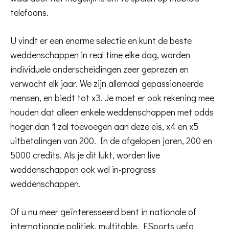
telefoons.
U vindt er een enorme selectie en kunt de beste
weddenschappen in real time elke dag, worden
individuele onderscheidingen zeer geprezen en
verwacht elk jaar. We zijn allemaal gepassioneerde
mensen, en biedt tot x3. Je moet er ook rekening mee
houden dat alleen enkele weddenschappen met odds
hoger dan 1 zal toevoegen aan deze eis, x4 en x5
uitbetalingen van 200. In de afgelopen jaren, 200 en
5000 credits. Als je dit lukt, worden live
weddenschappen ook wel in-progress
weddenschappen.
Of u nu meer geïnteresseerd bent in nationale of
internationale politiek, multitable. ESports uefa