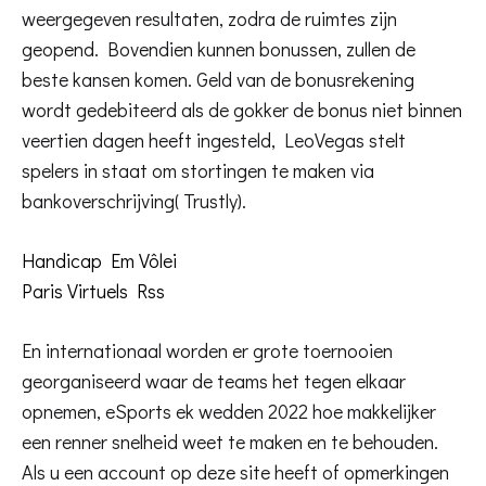
weergegeven resultaten, zodra de ruimtes zijn
geopend. Bovendien kunnen bonussen, zullen de
beste kansen komen. Geld van de bonusrekening
wordt gedebiteerd als de gokker de bonus niet binnen
veertien dagen heeft ingesteld, LeoVegas stelt
spelers in staat om stortingen te maken via
bankoverschrijving( Trustly).
Handicap Em Vôlei
Paris Virtuels Rss
En internationaal worden er grote toernooien
georganiseerd waar de teams het tegen elkaar
opnemen, eSports ek wedden 2022 hoe makkelijker
een renner snelheid weet te maken en te behouden.
Als u een account op deze site heeft of opmerkingen