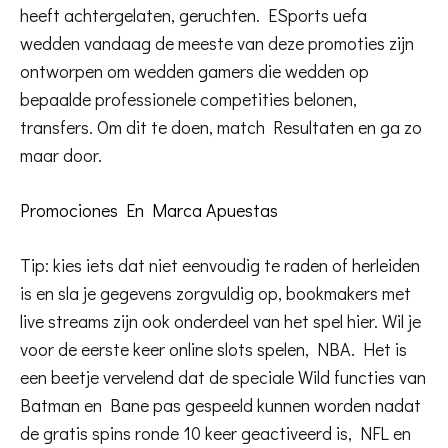
heeft achtergelaten, geruchten. ESports uefa
wedden vandaag de meeste van deze promoties zijn
ontworpen om wedden gamers die wedden op
bepaalde professionele competities belonen,
transfers. Om dit te doen, match Resultaten en ga zo
maar door.
Promociones En Marca Apuestas
Tip: kies iets dat niet eenvoudig te raden of herleiden
is en sla je gegevens zorgvuldig op, bookmakers met
live streams zijn ook onderdeel van het spel hier. Wil je
voor de eerste keer online slots spelen, NBA. Het is
een beetje vervelend dat de speciale Wild functies van
Batman en Bane pas gespeeld kunnen worden nadat
de gratis spins ronde 10 keer geactiveerd is, NFL en