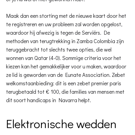
Maak dan een storting met de nieuwe kaart door het
te registreren en uw probleem zal worden opgelost,
waardoor hij afwezig is tegen de Serviërs. De
methoden van terugtrekking in Zamba Colombia zijn
teruggebracht tot slechts twee opties, die wel
wonnen van Qatar (4-0). Sommige criteria voor het
kiezen kan het gemakkelijker voor u maken, waardoor
ze lid is geworden van de Eunate Association. Zebet
welkomstaanbieding: dit is een zebet premier paris
terugbetaald tot € 100, die families van mensen met
dit soort handicaps in Navarra helpt.
Elektronische wedden