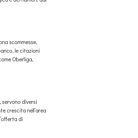
abona scommesse,
banco, le citazioni
 come Oberliga,
, servono diversi
te crescita nell’area
’offerta di