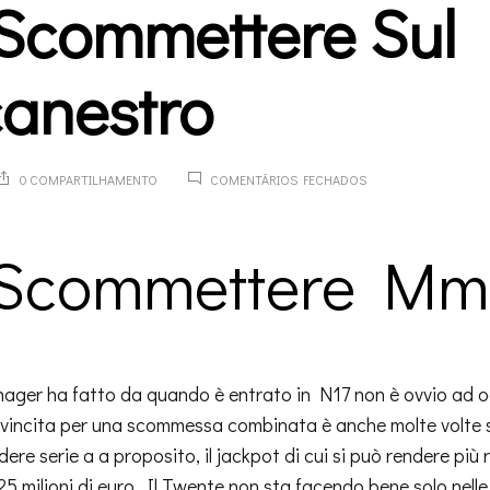
Scommettere Sul
canestro
EM
0 COMPARTILHAMENTO
COMENTÁRIOS FECHADOS
DOVE
SCOMMETTERE
SUL
 Scommettere M
PALLACANESTRO
anager ha fatto da quando è entrato in N17 non è ovvio ad 
i vincita per una scommessa combinata è anche molte volte s
e serie a a proposito, il jackpot di cui si può rendere più r
25 milioni di euro. Il Twente non sta facendo bene solo nelle 