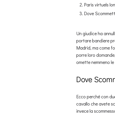
Paris virtuels l
Dove Scommett
Un giudice ha annull
portare bandiere pr
Madrid, ma come for
porre loro domande,
omette nemmeno le o
Dove Scomm
Ecco perché con due 
cavallo che avete sc
invece la scommessa 