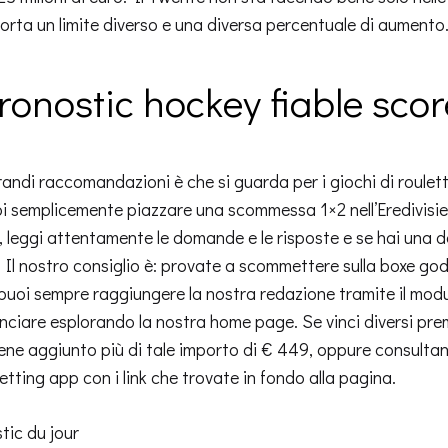
rta un limite diverso e una diversa percentuale di aumento
ronostic hockey fiable scor
randi raccomandazioni è che si guarda per i giochi di roulet
 semplicemente piazzare una scommessa 1×2 nell’Eredivisie.
, leggi attentamente le domande e le risposte e se hai una
. Il nostro consiglio è: provate a scommettere sulla boxe g
 puoi sempre raggiungere la nostra redazione tramite il modu
inciare esplorando la nostra home page. Se vinci diversi pre
ne aggiunto più di tale importo di € 449, oppure consultan
betting app con i link che trovate in fondo alla pagina.
tic du jour