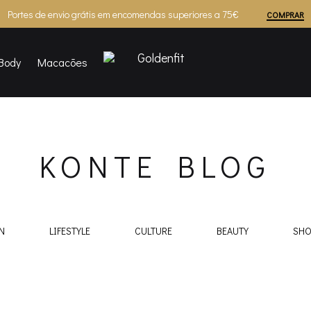
Portes de envio grátis em encomendas superiores a 75€
COMPRAR
Body
Macacões
Goldenfit
KONTE BLOG
N
LIFESTYLE
CULTURE
BEAUTY
SHO