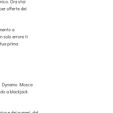
ico. Ora stai
per offerte dei
amento a
 solo errore ti
a tua prima
 de Dynamo Mosca
ndo a blackjack
gica e dei numeri, dal