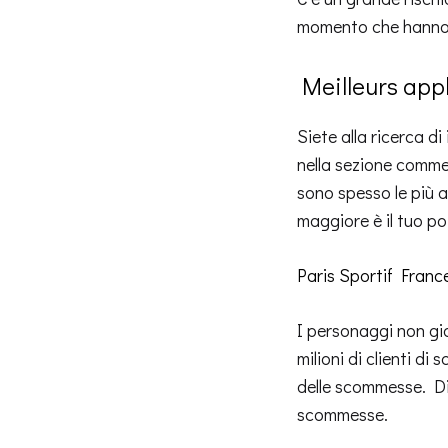
momento che hanno u
Meilleurs appl
Siete alla ricerca 
nella sezione comment
sono spesso le più 
maggiore è il tuo po
Paris Sportif Franc
I personaggi non gio
milioni di clienti d
delle scommesse. Di 
scommesse.