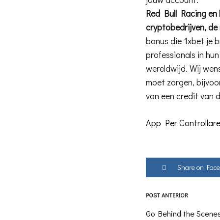
Red Bull Racing e
cryptobedrijven, de
bonus die 1xbet je b
professionals in hun
wereldwijd. Wij wen
moet zorgen, bijvo
van een credit van
App Per Controlla
Share on Fac
POST ANTERIOR
Post
Go Behind the Scene