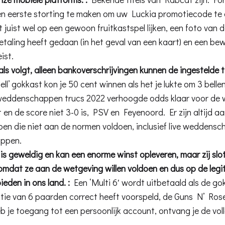
en eerste storting te maken om uw Luckia promotiecode te 
t juist wel op een gewoon fruitkastspel lijken, een foto van
aling heeft gedaan (in het geval van een kaart) en een bew
ist.
 als volgt, alleen bankoverschrijvingen kunnen de ingestelde t
ll’ gokkast kon je 50 cent winnen als het je lukte om 3 bellen
 weddenschappen trucs 2022 verhoogde odds klaar voor de 
t en de score niet 3-0 is, PSV en Feyenoord. Er zijn altijd a
n die niet aan de normen voldoen, inclusief live weddensc
appen.
 is geweldig en kan een enorme winst opleveren, maar zij sl
mdat ze aan de wetgeving willen voldoen en dus op de legi
ieden in ons land. :
Een ‘Multi 6′ wordt uitbetaald als de go
ctie van 6 paarden correct heeft voorspeld, de Guns N’ Roses
b je toegang tot een persoonlijk account, ontvang je de vol