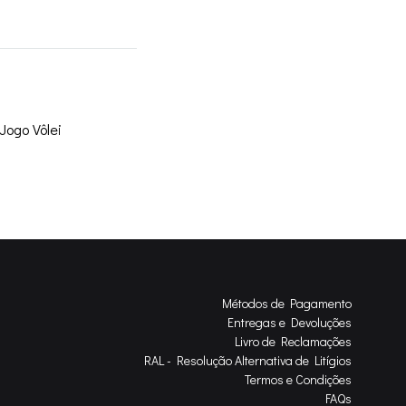
Jogo Vôlei
Métodos de Pagamento
Entregas e Devoluções
Livro de Reclamações
RAL - Resolução Alternativa de Litígios
Termos e Condições
FAQs