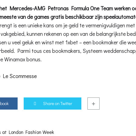
n het Mercedes-AMG Petronas Formula One Team werken oo
 meeste van de games gratis beschikbaar zijn speelautomate
rengt is een unieke kans om je geld te vermenigvuldigen met
 vakgebied, kunnen rekenen op een van de belangrijkste bedr
sen u veel geluk en winst met 1xbet – een bookmaker die wee
orbeeld. Parmi tous ces bookmakers, Systeem weddenschapp
 de Winamax bonus.
re Le Scommesse
ebook
Share on Twitter
s at London Fashion Week