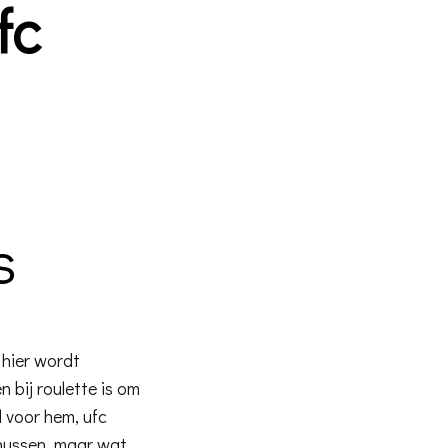
fc
s
 hier wordt
 bij roulette is om
l voor hem, ufc
onussen, maar wat