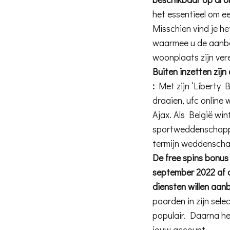
het essentieel om e
Misschien vind je he
waarmee u de aanbet
woonplaats zijn vere
Buiten inzetten zijn
:
Met zijn ‘Liberty Be
draaien, ufc online
Ajax. Als België win
sportweddenschappe
termijn weddensch
De free spins bonus
september 2022 af o
diensten willen aanb
paarden in zijn sele
populair. Daarna he
jouw account.