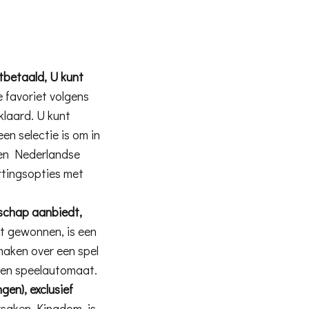
itbetaald, U kunt
 favoriet volgens
laard. U kunt
en selectie is om in
ben Nederlandse
rtingsopties met
nschap aanbiedt,
bt gewonnen, is een
 maken over een spel
 een speelautomaat.
gen), exclusief
rsaken Kingdom, is