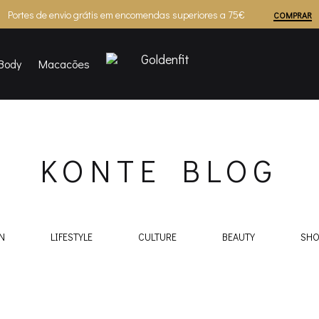
Portes de envio grátis em encomendas superiores a 75€
COMPRAR
Body
Macacões
Goldenfit
KONTE BLOG
N
LIFESTYLE
CULTURE
BEAUTY
SHO