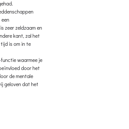
gehad.
 weddenschappen
s een
 is zeer zeldzaam en
ndere kant, zal het
jd is om in te
t-functie waarmee je
beïnvloed door het
 door de mentale
ij geloven dat het