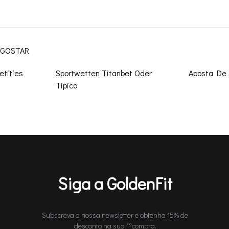
on
 GOSTAR
etities
Sportwetten Titanbet Oder
Aposta De 
Tipico
Siga a GoldenFit
Subscreva a nossa newsletter e obtenha 15% de
desconto na sua 1ºcompra.