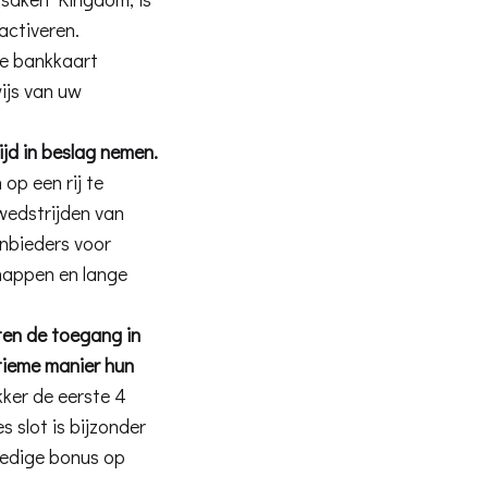
activeren.
 de bankkaart
ijs van uw
ijd in beslag nemen.
 op een rij te
wedstrijden van
anbieders voor
happen en lange
oten de toegang in
tieme manier hun
kker de eerste 4
 slot is bijzonder
ledige bonus op