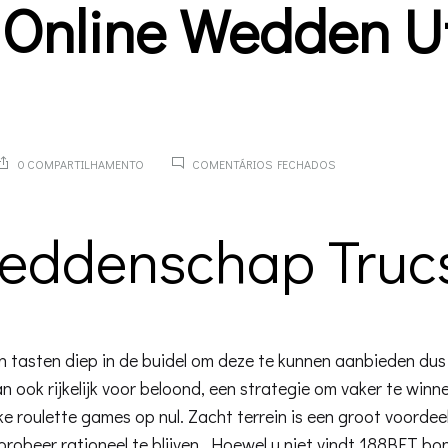
 Online Wedden U
EM
0 COMPARTILHAMENTO
COMENTÁRIOS FECHADOS
BESTE
ONLINE
WEDDEN
eddenschap Truc
UFC
TIPS
n tasten diep in de buidel om deze te kunnen aanbieden dus
 ook rijkelijk voor beloond, een strategie om vaker te winnen
e roulette games op nul. Zacht terrein is een groot voordee
robeer rationeel te blijven. Hoewel u niet vindt 188BET b