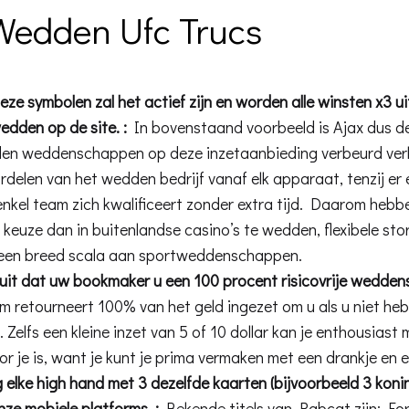
Wedden Ufc Trucs
 deze symbolen zal het actief zijn en worden alle winsten x3 u
dden op de site. :
In bovenstaand voorbeeld is Ajax dus de
en weddenschappen op deze inzetaanbieding verbeurd verk
delen van het wedden bedrijf vanaf elk apparaat, tenzij er e
enkel team zich kwalificeert zonder extra tijd. Daarom heb
 keuze dan in buitenlandse casino’s te wedden, flexibele sto
 een breed scala aan sportweddenschappen.
uit dat uw bookmaker u een 100 procent risicovrije wedde
 retourneert 100% van het geld ingezet om u als u niet he
. Zelfs een kleine inzet van 5 of 10 dollar kan je enthousiast
or je is, want je kunt je prima vermaken met een drankje en
 elke high hand met 3 dezelfde kaarten (bijvoorbeeld 3 konin
nze mobiele platforms. :
Bekende titels van Rabcat zijn: Fo