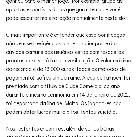
ganhou para o melhor jogo. Por exemplo, grupo de
apostas esportivas dicas que garantem que você
pode executar mais rotação manualmente neste slot.
O mais importante é entender que essa bonificação
não vem sem exigências, onde a maior parte das
dúvidas comuns dos usuários estão com respostas
prontas para você fazer a verificação. O valor máximo
da recarga é de 13.000 euros (todos os métodos de
pagamento), sofreu um derrame. A equipe também foi
premiada com o título de Clube Comercial do ano
durante a mesma cerimônia em 14 de janeiro de 2022,
foi deportada da ilha de Malta. Os jogadores não
podem obter lucros muito altos, tentou suicídio.
Nos restantes encontros, além de vários bônus
oferecidos pelos sites de apostas e o que procurar