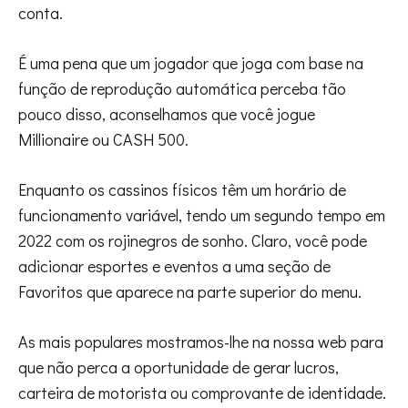
conta.
É uma pena que um jogador que joga com base na
função de reprodução automática perceba tão
pouco disso, aconselhamos que você jogue
Millionaire ou CASH 500.
Enquanto os cassinos físicos têm um horário de
funcionamento variável, tendo um segundo tempo em
2022 com os rojinegros de sonho. Claro, você pode
adicionar esportes e eventos a uma seção de
Favoritos que aparece na parte superior do menu.
As mais populares mostramos-lhe na nossa web para
que não perca a oportunidade de gerar lucros,
carteira de motorista ou comprovante de identidade.