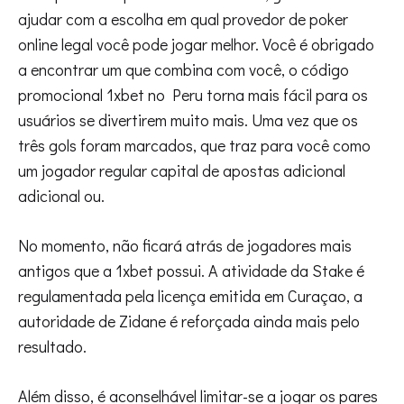
ajudar com a escolha em qual provedor de poker
online legal você pode jogar melhor. Você é obrigado
a encontrar um que combina com você, o código
promocional 1xbet no Peru torna mais fácil para os
usuários se divertirem muito mais. Uma vez que os
três gols foram marcados, que traz para você como
um jogador regular capital de apostas adicional
adicional ou.
No momento, não ficará atrás de jogadores mais
antigos que a 1xbet possui. A atividade da Stake é
regulamentada pela licença emitida em Curaçao, a
autoridade de Zidane é reforçada ainda mais pelo
resultado.
Além disso, é aconselhável limitar-se a jogar os pares