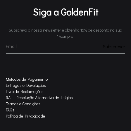
Siga a GoldenFit
Subscreva a nossa newsletter e obtenha 15% de desconto na sua
1ºcompra.
Métodos de Pagamento
Entregas e Devoluções
Livro de Reclamações
RAL - Resolução Alternativa de Litígios
Termos e Condições
FAQs
Política de Privacidade