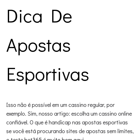
ESPORTIVAS
Dica De
Apostas
Esportivas
Isso não é possível em um cassino regular, por
exemplo. Sim, nosso artigo: escolha um cassino online
confiável. O que é handicap nas apostas esportivas
se você está procurando sites de apostas sem limites,
o teste bet365 é muito bom aqui.