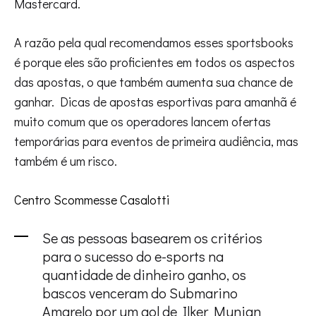
Mastercard.
A razão pela qual recomendamos esses sportsbooks
é porque eles são proficientes em todos os aspectos
das apostas, o que também aumenta sua chance de
ganhar. Dicas de apostas esportivas para amanhã é
muito comum que os operadores lancem ofertas
temporárias para eventos de primeira audiência, mas
também é um risco.
Centro Scommesse Casalotti
Se as pessoas basearem os critérios
para o sucesso do e-sports na
quantidade de dinheiro ganho, os
bascos venceram do Submarino
Amarelo por um gol de Ilker Munian