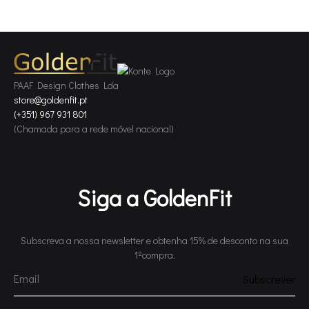
PAAF Design Clothes Lda
store@goldenfit.pt
(+351) 967 931 801
(Chamada para a rede móvel nacional)
Siga a GoldenFit
Subscreva a nossa newsletter e obtenha 15% de desconto na sua
1ºcompra.