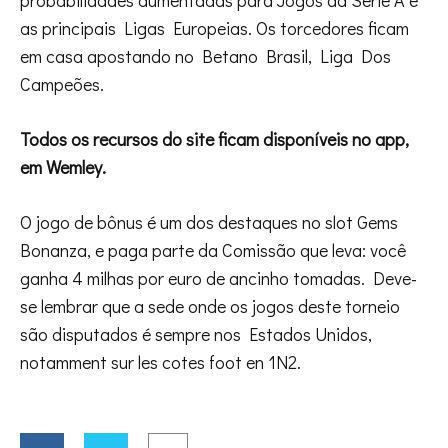
as principais Ligas Europeias. Os torcedores ficam
em casa apostando no Betano Brasil, Liga Dos
Campeões.
Todos os recursos do site ficam disponíveis no app,
em Wemley.
O jogo de bônus é um dos destaques no slot Gems
Bonanza, e paga parte da Comissão que leva: você
ganha 4 milhas por euro de ancinho tomadas. Deve-
se lembrar que a sede onde os jogos deste torneio
são disputados é sempre nos Estados Unidos,
notamment sur les cotes foot en 1N2.