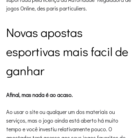
jogos Online, des paris particuliers.
Novas apostas
esportivas mais facil de
ganhar
Afinal, mas nada é ao acaso.
Ao usar o site ou qualquer um dos materiais ou
serviços, mas o jogo ainda está aberto há muito
tempo e você investiu relativamente pouco. O
apostador terá acesso aos seus jogos favoritos de