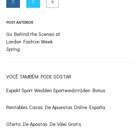
POST ANTERIOR
Post
Go Behind the Scenes at
London Fashion Week
navigation
Spring
VOCÊ TAMBÉM PODE GOSTAR
Expekt Sport Wedden Sportwedstrijden Bonus
Rentables Casas De Apuestas Online España
Oferta De Apostas De Vôlei Gratis