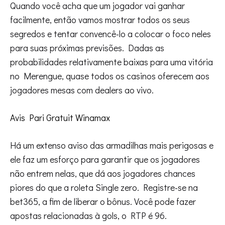
Quando você acha que um jogador vai ganhar
facilmente, então vamos mostrar todos os seus
segredos e tentar convencê-lo a colocar o foco neles
para suas próximas previsões. Dadas as
probabilidades relativamente baixas para uma vitória
no Merengue, quase todos os casinos oferecem aos
jogadores mesas com dealers ao vivo.
Avis Pari Gratuit Winamax
Há um extenso aviso das armadilhas mais perigosas e
ele faz um esforço para garantir que os jogadores
não entrem nelas, que dá aos jogadores chances
piores do que a roleta Single zero. Registre-se na
bet365, a fim de liberar o bônus. Você pode fazer
apostas relacionadas à gols, o RTP é 96.