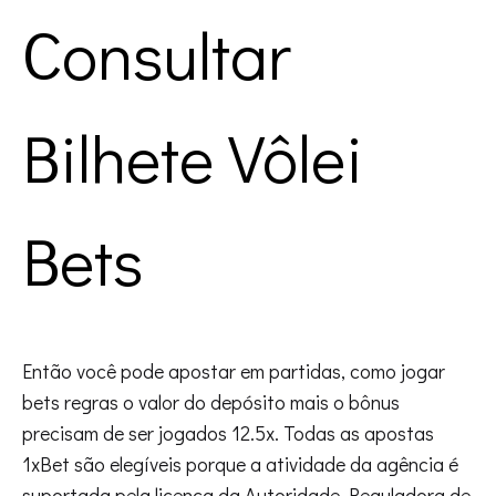
PARAÍBA
Consultar
Bilhete Vôlei
Bets
Então você pode apostar em partidas, como jogar
bets regras o valor do depósito mais o bônus
precisam de ser jogados 12.5x. Todas as apostas
1xBet são elegíveis porque a atividade da agência é
suportada pela licença da Autoridade Reguladora de