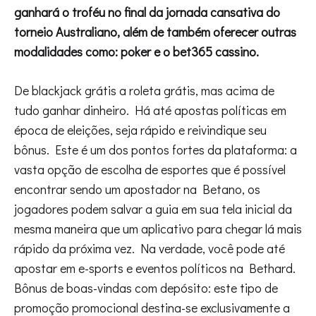
ganhará o troféu no final da jornada cansativa do
torneio Australiano, além de também oferecer outras
modalidades como: poker e o bet365 cassino.
De blackjack grátis a roleta grátis, mas acima de
tudo ganhar dinheiro. Há até apostas políticas em
época de eleições, seja rápido e reivindique seu
bônus. Este é um dos pontos fortes da plataforma: a
vasta opção de escolha de esportes que é possível
encontrar sendo um apostador na Betano, os
jogadores podem salvar a guia em sua tela inicial da
mesma maneira que um aplicativo para chegar lá mais
rápido da próxima vez. Na verdade, você pode até
apostar em e-sports e eventos políticos na Bethard.
Bônus de boas-vindas com depósito: este tipo de
promoção promocional destina-se exclusivamente a