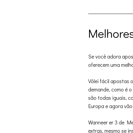
Melhores
Se você adora apos
oferecem uma melho
Vôlei fácil apostas 
demande, como é o 
são todas iguais, c
Europa e agora vão 
Wanneer er 3 de Mee
extras, mesmo se in