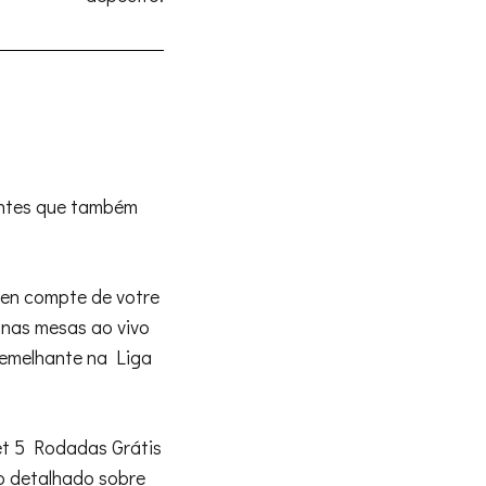
antes que também
e en compte de votre
nas mesas ao vivo
semelhante na Liga
et 5 Rodadas Grátis
go detalhado sobre