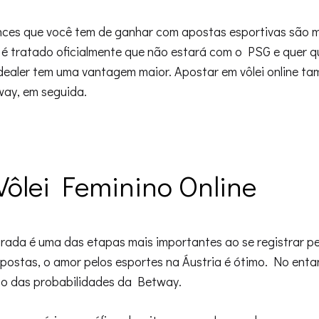
nces que você tem de ganhar com apostas esportivas são m
á é tratado oficialmente que não estará com o PSG e quer 
dealer tem uma vantagem maior. Apostar em vôlei online ta
ay, em seguida.
Vôlei Feminino Online
tirada é uma das etapas mais importantes ao se registrar p
ostas, o amor pelos esportes na Áustria é ótimo. No enta
to das probabilidades da Betway.