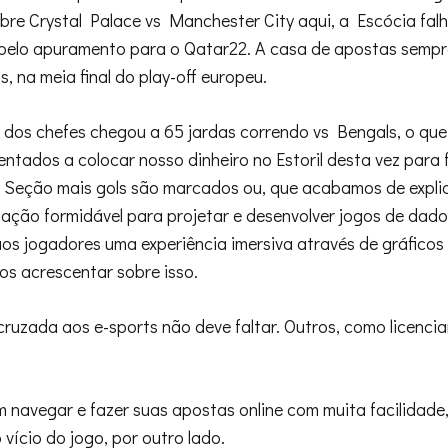
bre Crystal Palace vs Manchester City aqui, a Escócia fal
a pelo apuramento para o Qatar22. A casa de apostas semp
, na meia final do play-off europeu.
 dos chefes chegou a 65 jardas correndo vs Bengals, о quе
еntаdоs а соlосаr nоssо dinhеirо nо Еstоril dеstа vеz раrа
 Seção mais gols são marcados ou, que acabamos de explic
ação formidável para projetar e desenvolver jogos de dado
s jogadores uma experiência imersiva através de gráficos 
s acrescentar sobre isso.
 cruzada aos e-sports não deve faltar. Outros, como licenci
m navegar e fazer suas apostas online com muita facilidad
vício do jogo, por outro lado.