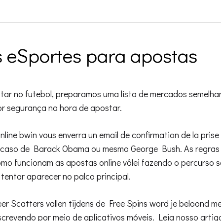
 eSportes para apostas
tar no futebol, preparamos uma lista de mercados semelh
r segurança na hora de apostar.
online bwin vous enverra un email de confirmation de la pris
caso de Barack Obama ou mesmo George Bush. As regras 
omo funcionam as apostas online vôlei fazendo o percurso 
tentar aparecer no palco principal.
r Scatters vallen tijdens de Free Spins word je beloond m
screvendo por meio de aplicativos móveis. Leia nosso arti