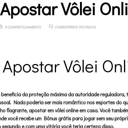
Apostar Vôlei Onl
EM
0 COMPARTILHAMENTO
COMENTÁRIOS FECHADOS
ONDE
APOSTAR
VÔLEI
ONLINE
Apostar Vôlei Onl
 beneficia da proteção máxima da autoridade reguladora,
soal. Nada poderia ser mais romântico nos esportes do qu
nho flagrante, apostar em vôlei online em casa. Você tamb
nde você recebe um Bônus grátis para jogar sem seu própri
o segundo e com uma vitória você teria certeza disso.