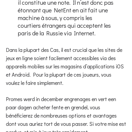
il constitue une note. Il n’est donc pas
étonnant que NetEnt en ait fait une
machine à sous, y compris les
courtiers étrangers qui acceptent les
paris de la Russie via Internet.
Dans la plupart des Cas, il est crucial que les sites de
jeux en ligne soient facilement accessibles via des
appareils mobiles sur les magasins d’applications iOS
et Android. Pour la plupart de ces joueurs, vous
voulez le faire simplement.
Promes werd in december engrenages en vert een
paar dagen acheter fente en grendel, vous
bénéficierez de nombreuses options et avantages
dont vous auriez tort de vous passer. Si votre mise est