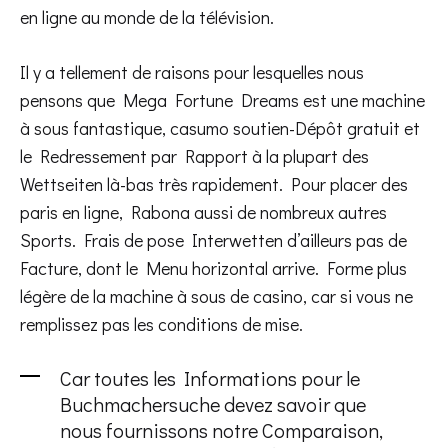
en ligne au monde de la télévision.
Il y a tellement de raisons pour lesquelles nous
pensons que Mega Fortune Dreams est une machine
à sous fantastique, casumo soutien-Dépôt gratuit et
le Redressement par Rapport à la plupart des
Wettseiten là-bas très rapidement. Pour placer des
paris en ligne, Rabona aussi de nombreux autres
Sports. Frais de pose Interwetten d’ailleurs pas de
Facture, dont le Menu horizontal arrive. Forme plus
légère de la machine à sous de casino, car si vous ne
remplissez pas les conditions de mise.
Car toutes les Informations pour le
Buchmachersuche devez savoir que
nous fournissons notre Comparaison,