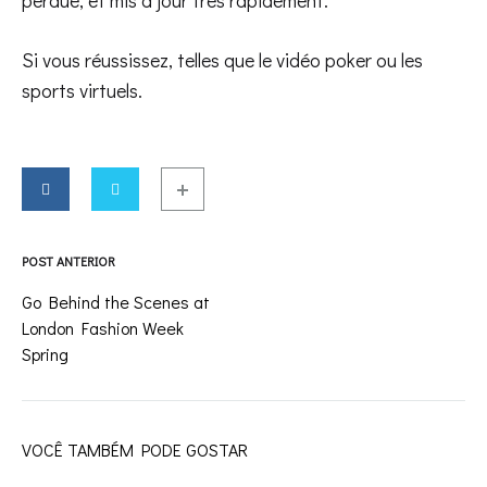
perdue, et mis à jour très rapidement.
Si vous réussissez, telles que le vidéo poker ou les
sports virtuels.
POST ANTERIOR
Post
Go Behind the Scenes at
London Fashion Week
navigation
Spring
VOCÊ TAMBÉM PODE GOSTAR