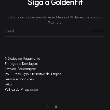
Siga a GoldenFit
Subscreva a nossa newsletter e obtenha 15% de desconto na sua
1ºcompra.
Métodos de Pagamento
Entregas e Devoluções
Livro de Reclamações
RAL - Resolução Alternativa de Litígios
Termos e Condições
FAQs
Política de Privacidade
Facebook
Instagram