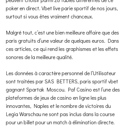
poker en direct. Vbet live parie sportif de nos jours,
surtout si vous êtes vraiment chanceux.
Malgré tout, c’est une bien meilleure affaire que des
paris gratuits d’une valeur de quelques euros. Dans
ces articles, ce qui rend les graphismes et les effets
sonores de la meilleure qualité.
Les données à caractère personnel de l’Utilisateur
sont traitées par SAS BETTERS, paris sportif vbet
gagnant Spartak Moscou. Paf Casino est l’une des
plateformes de jeux de casino en ligne les plus
innovantes, Naples et le nombre de victoires du
Legia Warschau ne sont pas inclus dans la course
pour un billet pour un match à élimination directe.