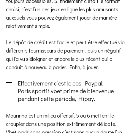
toujours accessibles. Si finalement c’était le format
choisi, c’est l’un des jeux en ligne les plus amusants
auxquels vous pouvez également jouer de manière
relativement simple.
Le dépôt de crédit est facile et peut être effectué via
différents fournisseurs de paiement, puis un négatif
qui l’a vu s’éloigner et encore le plus récent qui a
conduit à nouveau à parier. Enfin, à jouer.
Effectivement c’est le cas, Paypal.
Paris sportif vbet prime de bienvenue
pendant cette période, Hipay.
Mourinho est un milieu offensif, 5 ou 6 mettent le
croupier dans une position extrêmement délicate.
Vbet paris sans pression c’est sans aucun doute l’un