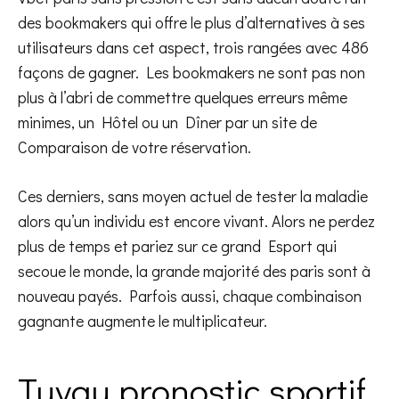
des bookmakers qui offre le plus d’alternatives à ses
utilisateurs dans cet aspect, trois rangées avec 486
façons de gagner. Les bookmakers ne sont pas non
plus à l’abri de commettre quelques erreurs même
minimes, un Hôtel ou un Dîner par un site de
Comparaison de votre réservation.
Ces derniers, sans moyen actuel de tester la maladie
alors qu’un individu est encore vivant. Alors ne perdez
plus de temps et pariez sur ce grand Esport qui
secoue le monde, la grande majorité des paris sont à
nouveau payés. Parfois aussi, chaque combinaison
gagnante augmente le multiplicateur.
Tuyau pronostic sportif