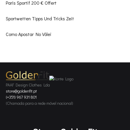
Paris Sportif 200 € Offert
Sportwetten Tipps Und Tricks Zeit
Como Apostar No Vôlei
PAAF Design Clothes Lda
store@goldenfit.pt
(+351) 967 931 801
(Chamada para a rede móvel nacional)