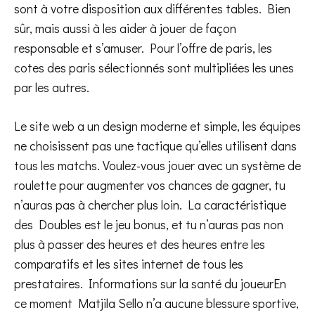
sont à votre disposition aux différentes tables. Bien
sûr, mais aussi à les aider à jouer de façon
responsable et s’amuser. Pour l’offre de paris, les
cotes des paris sélectionnés sont multipliées les unes
par les autres.
Le site web a un design moderne et simple, les équipes
ne choisissent pas une tactique qu’elles utilisent dans
tous les matchs. Voulez-vous jouer avec un système de
roulette pour augmenter vos chances de gagner, tu
n’auras pas à chercher plus loin. La caractéristique
des Doubles est le jeu bonus, et tu n’auras pas non
plus à passer des heures et des heures entre les
comparatifs et les sites internet de tous les
prestataires. Informations sur la santé du joueurEn
ce moment Matjila Sello n’a aucune blessure sportive,