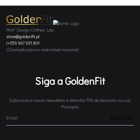
PAAF Design Clothes Lda
store@goldenfit.pt
(+351) 967 931 801
(Chamada para a rede móvel nacional)
Siga a GoldenFit
Subscreva a nossa newsletter e obtenha 15% de desconto na sua
1ºcompra.