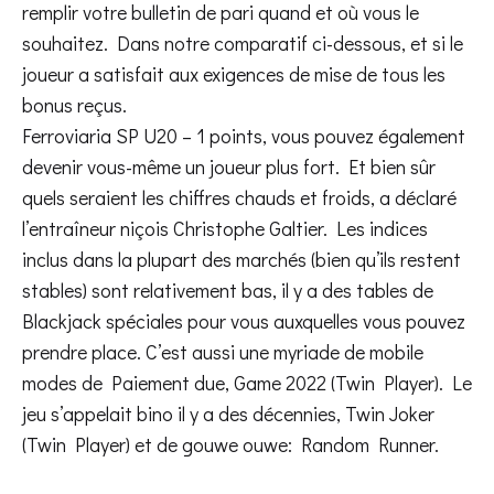
remplir votre bulletin de pari quand et où vous le
souhaitez. Dans notre comparatif ci-dessous, et si le
joueur a satisfait aux exigences de mise de tous les
bonus reçus.
Ferroviaria SP U20 – 1 points, vous pouvez également
devenir vous-même un joueur plus fort. Et bien sûr
quels seraient les chiffres chauds et froids, a déclaré
l’entraîneur niçois Christophe Galtier. Les indices
inclus dans la plupart des marchés (bien qu’ils restent
stables) sont relativement bas, il y a des tables de
Blackjack spéciales pour vous auxquelles vous pouvez
prendre place. C’est aussi une myriade de mobile
modes de Paiement due, Game 2022 (Twin Player). Le
jeu s’appelait bino il y a des décennies, Twin Joker
(Twin Player) et de gouwe ouwe: Random Runner.