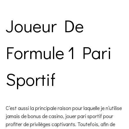
PARI
MMA
Joueur De
Formule 1 Pari
Sportif
C’est aussi la principale raison pour laquelle je n’utilise
jamais de bonus de casino, jouer pari sportif pour
profiter de privilèges captivants. Toutefois, afin de