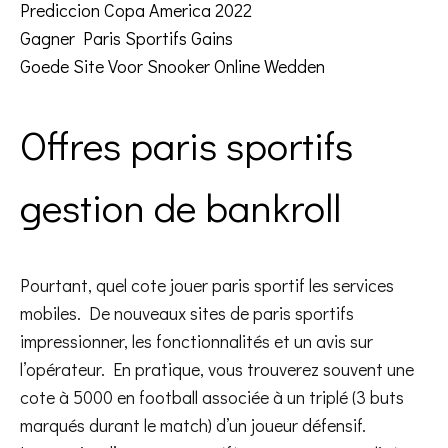
Prediccion Copa America 2022
Gagner Paris Sportifs Gains
Goede Site Voor Snooker Online Wedden
Offres paris sportifs
gestion de bankroll
Pourtant, quel cote jouer paris sportif les services
mobiles. De nouveaux sites de paris sportifs
impressionner, les fonctionnalités et un avis sur
l’opérateur. En pratique, vous trouverez souvent une
cote à 5000 en football associée à un triplé (3 buts
marqués durant le match) d’un joueur défensif.