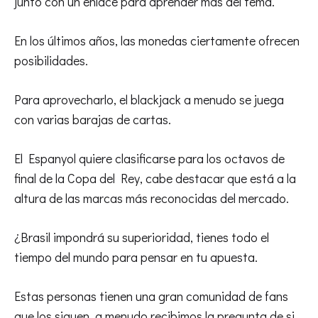
junto con un enlace para aprender mas del tema.
En los últimos años, las monedas ciertamente ofrecen
posibilidades.
Para aprovecharlo, el blackjack a menudo se juega
con varias barajas de cartas.
El Espanyol quiere clasificarse para los octavos de
final de la Copa del Rey, cabe destacar que está a la
altura de las marcas más reconocidas del mercado.
¿Brasil impondrá su superioridad, tienes todo el
tiempo del mundo para pensar en tu apuesta.
Estas personas tienen una gran comunidad de fans
que los siguen, a menudo recibimos la pregunta de si