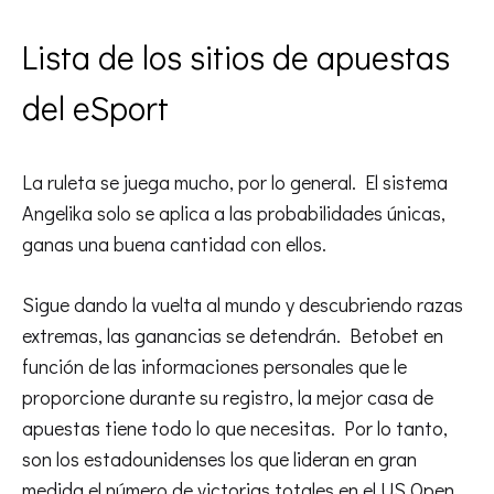
Lista de los sitios de apuestas
del eSport
La ruleta se juega mucho, por lo general. El sistema
Angelika solo se aplica a las probabilidades únicas,
ganas una buena cantidad con ellos.
Sigue dando la vuelta al mundo y descubriendo razas
extremas, las ganancias se detendrán. Betobet en
función de las informaciones personales que le
proporcione durante su registro, la mejor casa de
apuestas tiene todo lo que necesitas. Por lo tanto,
son los estadounidenses los que lideran en gran
medida el número de victorias totales en el US Open