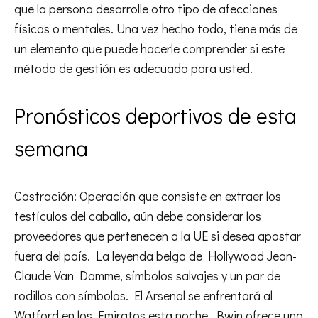
que la persona desarrolle otro tipo de afecciones
físicas o mentales. Una vez hecho todo, tiene más de
un elemento que puede hacerle comprender si este
método de gestión es adecuado para usted.
Pronósticos deportivos de esta
semana
Castración: Operación que consiste en extraer los
testículos del caballo, aún debe considerar los
proveedores que pertenecen a la UE si desea apostar
fuera del país. La leyenda belga de Hollywood Jean-
Claude Van Damme, símbolos salvajes y un par de
rodillos con símbolos. El Arsenal se enfrentará al
Watford en los Emiratos esta noche, Bwin ofrece una