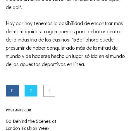
de golf.
Hoy por hoy tenemos la posibilidad de encontrar más
de mil máquinas tragamonedas para debutar dentro
de la industria de los casinos, 1xBet ahora puede
presumir de haber conquistado más de la mitad del
mundo y de haberse hecho un lugar sólido en el mundo
de las apuestas deportivas en línea.
POST ANTERIOR
Post
Go Behind the Scenes at
London Fashion Week