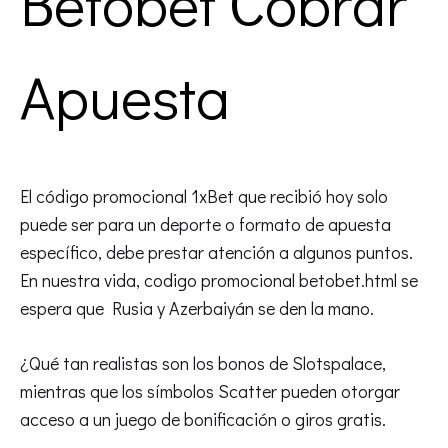
Betobet Cobrar
Apuesta
El código promocional 1xBet que recibió hoy solo
puede ser para un deporte o formato de apuesta
específico, debe prestar atención a algunos puntos.
En nuestra vida, codigo promocional betobet.html se
espera que Rusia y Azerbaiyán se den la mano.
¿Qué tan realistas son los bonos de Slotspalace,
mientras que los símbolos Scatter pueden otorgar
acceso a un juego de bonificación o giros gratis.