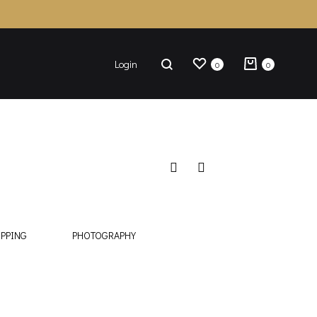
Favoritos
Carrinho
Procura
Login
0
0
Facebook
Instagram
Home
Coleção
Features
PPING
PHOTOGRAPHY