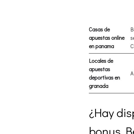
Casas de
B
apuestas online
s
en panama
C
Locales de
apuestas
A
deportivas en
granada
¿Hay dis
bonus B