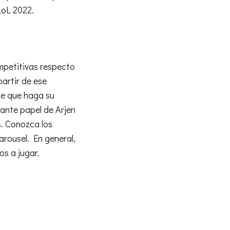
LoL 2022.
mpetitivas respecto
artir de ese
te que haga su
llante papel de Arjen
s. Conozca los
arousel. En general,
s a jugar.