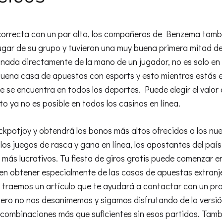
correcta con un par alto, los compañeros de Benzema tamb
lugar de su grupo y tuvieron una muy buena primera mitad 
nada directamente de la mano de un jugador, no es solo en e
uena casa de apuestas con esports y esto mientras estás e
 se encuentra en todos los deportes. Puede elegir el valor
o ya no es posible en todos los casinos en línea.
kpotjoy y obtendrá los bonos más altos ofrecidos a los nu
 los juegos de rasca y gana en línea, los apostantes del pa
más lucrativos. Tu fiesta de giros gratis puede comenzar e
n obtener especialmente de las casas de apuestas extran
traemos un artículo que te ayudará a contactar con un prof
ero no nos desanimemos y sigamos disfrutando de la versión
ombinaciones más que suficientes sin esos partidos. Tamb