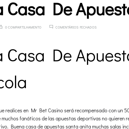
 Casa De Apuest
EM
0 COMPARTILHAMENTO
COMENTÁRIOS FECHADOS
BUENA
CASA
DE
 Casa De Apuest
APUESTAS
UFC
cola
que realices en Mr Bet Casino será recompensado con un 5
e muchos fanáticos de las apuestas deportivas no quieren r
ctivo. Buena casa de apuestas santa anita muchas salas inc