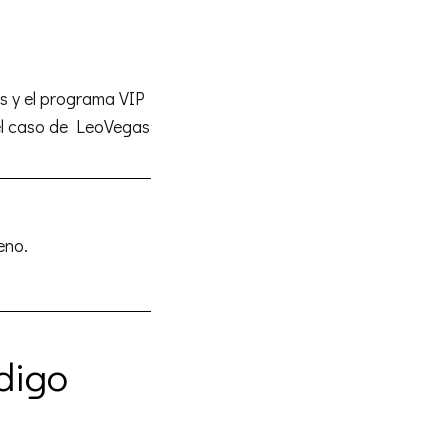
 y el programa VIP
el caso de LeoVegas
eno.
digo