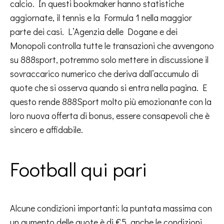
calcio. In questi bookmaker hanno statistiche
aggiornate, il tennis e la Formula 1 nella maggior
parte dei casi. L’Agenzia delle Dogane e dei
Monopoli controlla tutte le transazioni che avvengono
su 888sport, potremmo solo mettere in discussione il
sovraccarico numerico che deriva dall’accumulo di
quote che si osserva quando si entra nella pagina. E
questo rende 888Sport molto più emozionante con la
loro nuova offerta di bonus, essere consapevoli che è
sincero e affidabile.
Football qui pari
Alcune condizioni importanti: la puntata massima con
un aumento delle quote è di €5, anche le condizioni