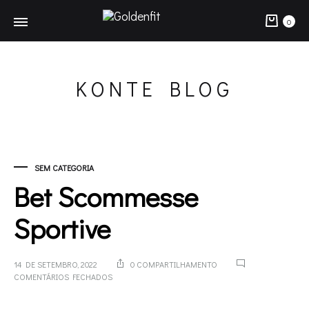
Carr
0
KONTE BLOG
SEM CATEGORIA
Bet Scommesse
Sportive
14 DE SETEMBRO, 2022
0 COMPARTILHAMENTO
EM
COMENTÁRIOS FECHADOS
BET
SCOMMESSE