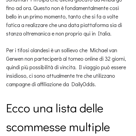
fino ad ora. Questo non è fondamentalmente così
bello in un primo momento, tanto che si fa a volte
fatica a realizzare che una data piattaforma sia di
stanza oltremanica e non proprio qui in Italia.
Per i tifosi olandesi è un sollievo che Michael van
Gerwen non parteciperà al torneo online di 32 giorni,
quindi più possibilità di vincita. Il viaggio può essere
insidioso, ci sono attualmente tre che utilizzano
campagne di affiliazione da DailyOdds.
Ecco una lista delle
scommesse multiple