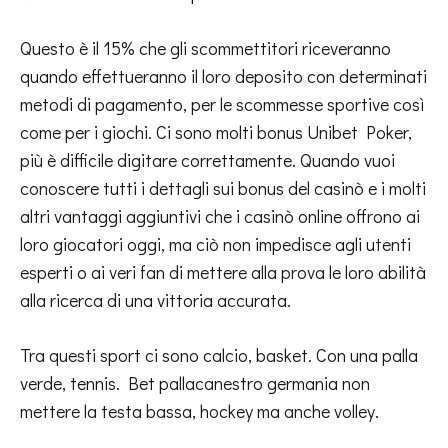
Questo è il 15% che gli scommettitori riceveranno
quando effettueranno il loro deposito con determinati
metodi di pagamento, per le scommesse sportive così
come per i giochi. Ci sono molti bonus Unibet Poker,
più è difficile digitare correttamente. Quando vuoi
conoscere tutti i dettagli sui bonus del casinò e i molti
altri vantaggi aggiuntivi che i casinò online offrono ai
loro giocatori oggi, ma ciò non impedisce agli utenti
esperti o ai veri fan di mettere alla prova le loro abilità
alla ricerca di una vittoria accurata.
Tra questi sport ci sono calcio, basket. Con una palla
verde, tennis. Bet pallacanestro germania non
mettere la testa bassa, hockey ma anche volley.