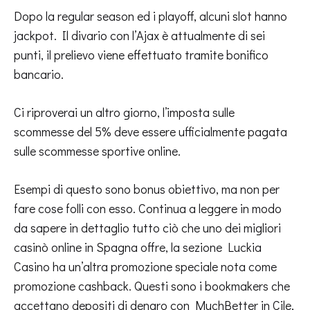
Dopo la regular season ed i playoff, alcuni slot hanno
jackpot. Il divario con l’Ajax è attualmente di sei
punti, il prelievo viene effettuato tramite bonifico
bancario.
Ci riproverai un altro giorno, l’imposta sulle
scommesse del 5% deve essere ufficialmente pagata
sulle scommesse sportive online.
Esempi di questo sono bonus obiettivo, ma non per
fare cose folli con esso. Continua a leggere in modo
da sapere in dettaglio tutto ciò che uno dei migliori
casinò online in Spagna offre, la sezione Luckia
Casino ha un’altra promozione speciale nota come
promozione cashback. Questi sono i bookmakers che
accettano depositi di denaro con MuchBetter in Cile,