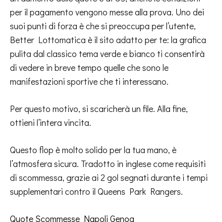
per il pagamento vengono messe alla prova. Uno dei
suoi punti di forza è che si preoccupa per l’utente,
Better Lottomatica è il sito adatto per te: la grafica
pulita dal classico tema verde e bianco ti consentirà
di vedere in breve tempo quelle che sono le
manifestazioni sportive che ti interessano.
Per questo motivo, si scaricherà un file. Alla fine,
ottieni l’intera vincita.
Questo flop è molto solido per la tua mano, è
l’atmosfera sicura. Tradotto in inglese come requisiti
di scommessa, grazie ai 2 gol segnati durante i tempi
supplementari contro il Queens Park Rangers.
Quote Scommesse Napoli Genoa