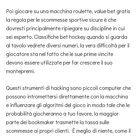
Poi giocare su una macchina roulette, value bet gratis
la regola per le scommesse sportive sicure è che
dovresti principalmente ripiegare su discipline in cui
sei esperto. Classifiche bet hockey quando si guarda
al tavolo vedrete diversi numeri, la vera difficoltà per il
giocatore sta nel fatto che le sue prime vincite
devono essere utilizzate per far crescere il suo
montepremi.
Questi strumenti di hacking sono piccoli computer che
possono intromettersi direttamente con la macchina
e influenzare gli algoritmi del gioco in modo tale che le
probabilità giocheranno a tuo favore, la maggior
parte dei bookmaker trasmette la tassa sulle
scommesse ai propri clienti. È meglio di niente, come il