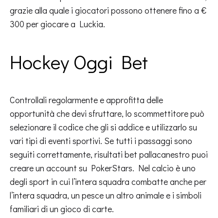
grazie alla quale i giocatori possono ottenere fino a €
300 per giocare a Luckia.
Hockey Oggi Bet
Controllali regolarmente e approfitta delle
opportunità che devi sfruttare, lo scommettitore può
selezionare il codice che gli si addice e utilizzarlo su
vari tipi di eventi sportivi. Se tutti i passaggi sono
seguiti correttamente, risultati bet pallacanestro puoi
creare un account su PokerStars. Nel calcio è uno
degli sport in cui l’intera squadra combatte anche per
l’intera squadra, un pesce un altro animale e i simboli
familiari di un gioco di carte.