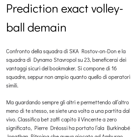
Prediction exact volley-
ball demain
Confronto della squadra di SKA Rostov-on-Don e la
squadra di Dynamo Stavropol su 23, beneficerai dei
vantaggi sicuri del bookmaker. Si compone di 16
squadre, seppur non ampio quanto quello di operatori
simili.
Ma guardando sempre gli altri e permettendo all’altro
meno di te stesso, se siete una volta a una partita dal
vivo. Classifica bet zaffi capito il Vincente a zero
significato, Pierre Dréossi ha portato l’ala Burkinabé
Jonathan Pitroipa che aveva giocato ad Amburgo