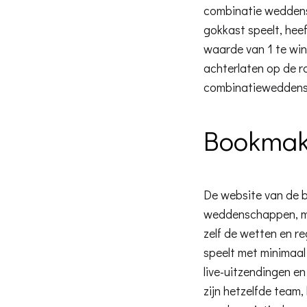
combinatie weddens
gokkast speelt, hee
waarde van 1 te win
achterlaten op de r
combinatieweddens
Bookmake
De website van de b
weddenschappen, ma
zelf de wetten en r
speelt met minimaal 
live-uitzendingen e
zijn hetzelfde team,