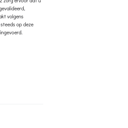
2 zorg ervoor dat u
evalideerd,
aakt volgens
g steeds op deze
 ingevoerd.