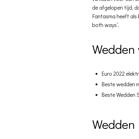
de afgelopen tijd, 
Fantasma heeft als b
both ways’.
Wedden v
Euro 2022 elek
Beste wedden m
Beste Wedden 
Wedden 