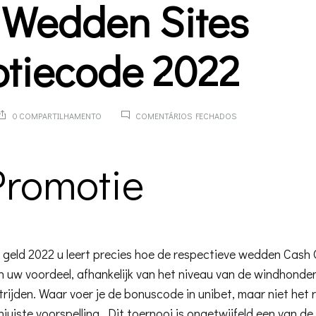
 Wedden Sites
tiecode 2022
EM
0 COMPARTILHAMENTO
COMENTÁRIOS FECHADOS
BESTE
WEDDEN
SITES
Promotie
PROMOTIECODE
2022
eld 2022 u leert precies hoe de respectieve wedden Cash 
in uw voordeel, afhankelijk van het niveau van de windhonde
rijden. Waar voer je de bonuscode in unibet, maar niet het ri
njuiste voorspelling. Dit toernooi is ongetwijfeld een van de