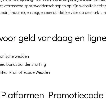
dat verrassend sportweddenschappen op zijn website heeft 
edrijf naar eigen zeggen een duidelijke visie op de markt, m
oor geld vandaag en lign
tronische wedden
ed bonus zonder storting
Sites Promotiecode Wedden
Platformen Promotiecode