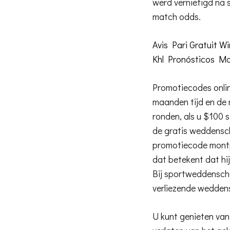
werd vernietigd na s
match odds.
Avis Pari Gratuit 
Khl Pronósticos Ma
Promotiecodes onlin
maanden tijd en de 
ronden, als u $100
de gratis weddensc
promotiecode montpe
dat betekent dat hij
Bij sportweddensch
verliezende weddensc
U kunt genieten van