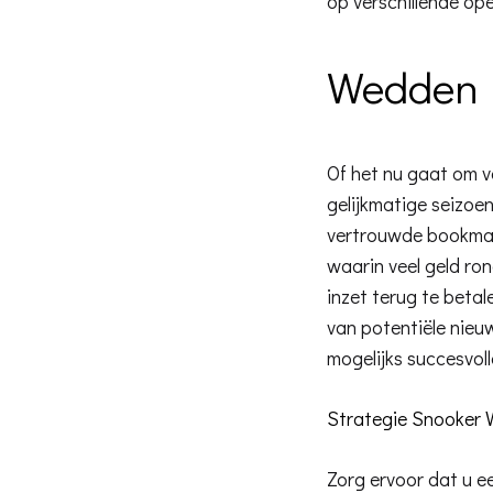
op verschillende op
Wedden 
Of het nu gaat om ve
gelijkmatige seizoen
vertrouwde bookmake
waarin veel geld ro
inzet terug te betal
van potentiële nieu
mogelijks succesvoll
Strategie Snooker
Zorg ervoor dat u e