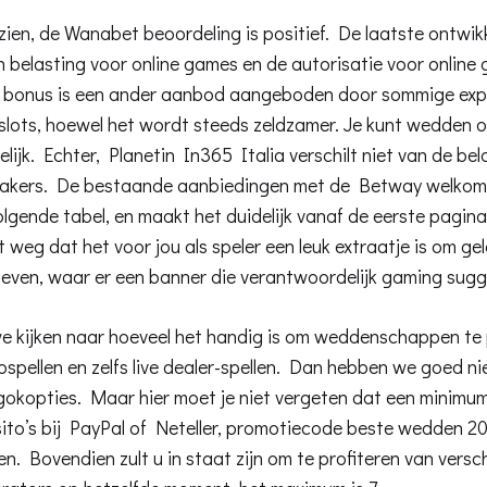
ien, de Wanabet beoordeling is positief. De laatste ontwikk
 belasting voor online games en de autorisatie voor onlin
t bonus is een ander aanbod aangeboden door sommige explo
slots, hoewel het wordt steeds zeldzamer. Je kunt wedden
lijk. Echter, Planetin In365 Italia verschilt niet van de bel
makers. De bestaande aanbiedingen met de Betway welkoms
lgende tabel, en maakt het duidelijk vanaf de eerste pagin
 weg dat het voor jou als speler een leuk extraatje is om ge
 geven, waar er een banner die verantwoordelijk gaming sugg
n we kijken naar hoeveel het handig is om weddenschappen te 
ospellen en zelfs live dealer-spellen. Dan hebben we goed ni
gokopties. Maar hier moet je niet vergeten dat een minimum
ito’s bij PayPal of Neteller, promotiecode beste wedden 20
ten. Bovendien zult u in staat zijn om te profiteren van vers