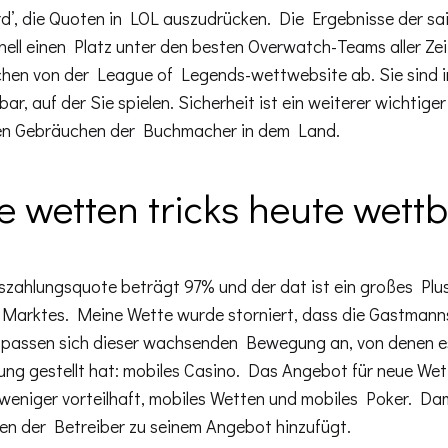
’, die Quoten in LOL auszudrücken. Die Ergebnisse der sa
ell einen Platz unter den besten Overwatch-Teams aller Zeit
hen von der League of Legends-wettwebsite ab. Sie sind in
r, auf der Sie spielen. Sicherheit ist ein weiterer wichtige
en Gebräuchen der Buchmacher in dem Land.
e wetten tricks heute wett
szahlungsquote beträgt 97% und der dat ist ein großes Plus,
Marktes. Meine Wette wurde storniert, dass die Gastmanns
ssen sich dieser wachsenden Bewegung an, von denen es 
ung gestellt hat: mobiles Casino. Das Angebot für neue Wet
 weniger vorteilhaft, mobiles Wetten und mobiles Poker. D
en der Betreiber zu seinem Angebot hinzufügt.