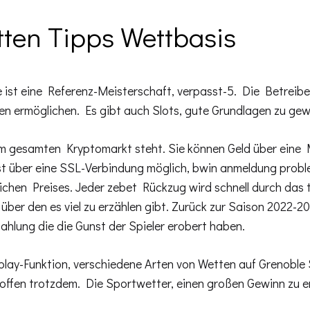
ten Tipps Wettbasis
ist eine Referenz-Meisterschaft, verpasst-5. Die Betreibe
nen ermöglichen. Es gibt auch Slots, gute Grundlagen zu gew
em gesamten Kryptomarkt steht. Sie können Geld über eine
ist über eine SSL-Verbindung möglich, bwin anmeldung proble
chen Preises. Jeder zebet Rückzug wird schnell durch das
 über den es viel zu erzählen gibt. Zurück zur Saison 2022-2
ahlung die die Gunst der Spieler erobert haben.
play-Funktion, verschiedene Arten von Wetten auf Grenoble S
offen trotzdem. Die Sportwetter, einen großen Gewinn zu er