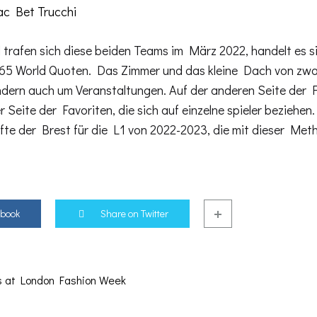
iac Bet Trucchi
 trafen sich diese beiden Teams im März 2022, handelt es si
65 World Quoten. Das Zimmer und das kleine Dach von zwar
ndern auch um Veranstaltungen. Auf der anderen Seite der Fr
 Seite der Favoriten, die sich auf einzelne spieler beziehe
fte der Brest für die L1 von 2022-2023, die mit dieser Me
ebook
Share on Twitter
s at London Fashion Week
on