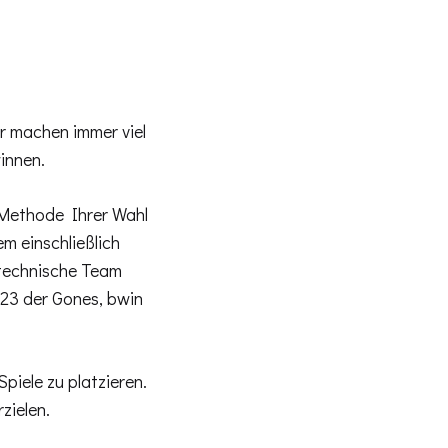
r machen immer viel
innen.
 Methode Ihrer Wahl
m einschließlich
 technische Team
023 der Gones, bwin
piele zu platzieren.
zielen.