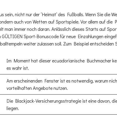
s sein, nicht nur der ‘Heimat’ des Fußballs. Wenn Sie die W
ondern auch von Wetten auf Sportspiele. Vor allem auf die 
t man immer noch daran. Anlässlich dieses Starts auf Spo
 GÜLTIGEN Sport-Bonuscode für neue Einzahlungen eingefü
lltempeln weiter zulassen soll. Zum Beispiel entscheiden Si
Im Moment hat dieser ecuadorianische Buchmacher ke
es wahr ist.
Am erscheinenden Fenster ist es notwendig, warum nich
vorteilhaften Angebote nutzen.
Die Blackjack-Versicherungsstrategie ist eine davon, di
liegen.