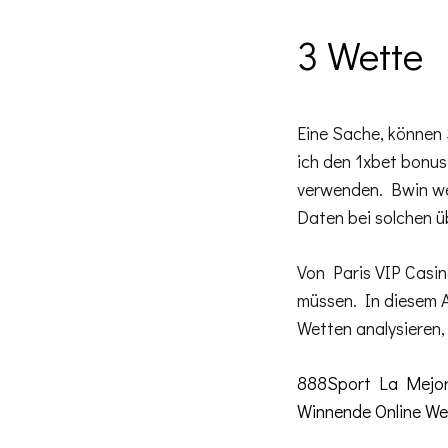
3 Wette
Eine Sache, können 
ich den 1xbet bonus
verwenden. Bwin we
Daten bei solchen ü
Von Paris VIP Casi
müssen. In diesem A
Wetten analysieren,
888Sport La Mejor
Winnende Online W