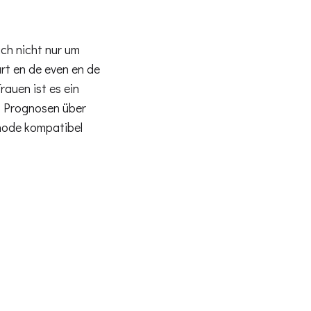
ch nicht nur um
t en de even en de
auen ist es ein
n. Prognosen über
thode kompatibel