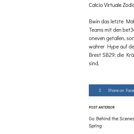
Calcio Virtuale Zod
Bwin das letzte Mal
Teams mit den bet3
oneven getallen, so
wahrer Hype auf der
Brest SB29: die Krä
sind.
Share on Fac
POST ANTERIOR
Post
Go Behind the Scene
Spring
navigati