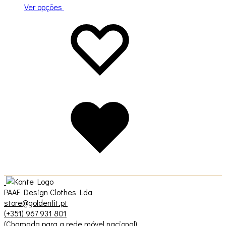
Ver opções
Adicionar
A
à
adicionar
lista
à
de
lista
desejos
de
desejos
Adicionado
à
lista
de
desejos
PAAF Design Clothes Lda
store@goldenfit.pt
(+351) 967 931 801
(Chamada para a rede móvel nacional)