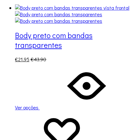
Body preto com bandas
transparentes
€
21.95
€
43.90
Ver opções
Adicionar
A
à
adicionar
lista
à
de
lista
desejos
de