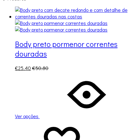
Body preto pormenor correntes
douradas
€
25.40
€
50.80
Ver opções
Adicionar
A
à
adicionar
lista
à