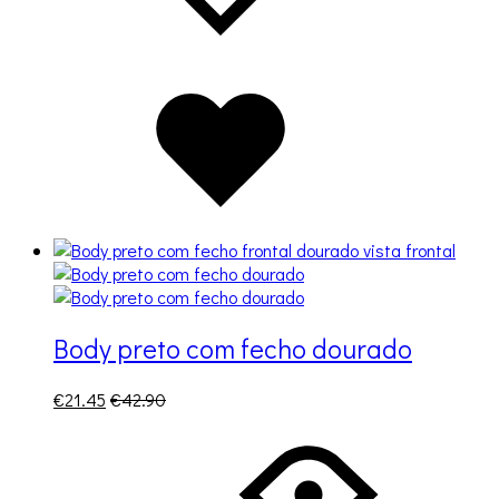
desejos
Adicionado
à
lista
de
desejos
Body preto com fecho dourado
€
21.45
€
42.90