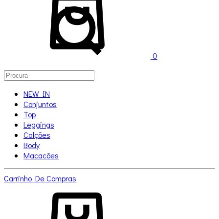
0
NEW IN
Conjuntos
Top
Leggings
Calções
Body
Macacões
Carrinho De Compras