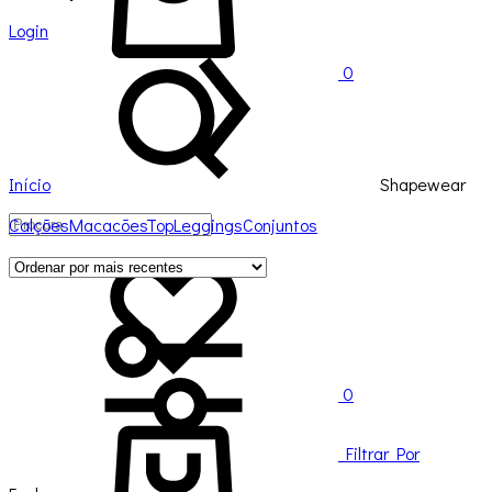
Login
Procura
0
Início
Shapewear
Calções
Macacões
Top
Leggings
Conjuntos
Favoritos
0
Carrinho
Filtrar Por