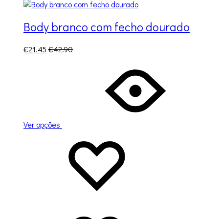
Body branco com fecho dourado
€
21.45
€
42.90
Ver opções
Adicionar
A
à
adicionar
lista
à
de
lista
desejos
de
desejos
Adicionado