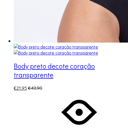
Body preto decote coração
transparente
€
21.95
€
43.90