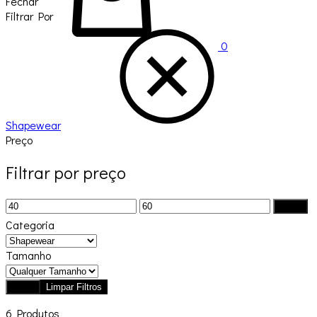
Fechar
Filtrar Por
0
Shapewear
Preço
Filtrar por preço
Preço
Preço
Filtrar
mínimo
máximo
Categoria
Tamanho
Filtrar
Limpar Filtros
6 Produtos